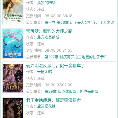
作者：
孤独的四爷
状态：连载
更新时间：08-08 00:39:18
最新章节：
第一卷 第66章 赔了夫人又折兵，江大少哭
了
宝可梦：颜狗的大师之路
作者：
最喜欢美纳斯
状态：连载
更新时间：08-08 00:31:55
最新章节：
第297章 讨厌阿罗拉三地鼠的仙子伊布
玩弄阴湿反派后，假千金翻车了
作者：
云揽金昭
状态：连载
更新时间：06-30 02:07:09
最新章节：
第39章 知道你很急，但你先别急
假千金绝症后，绑定糙汉续命
作者：
盐渍樱花糖
状态：连载