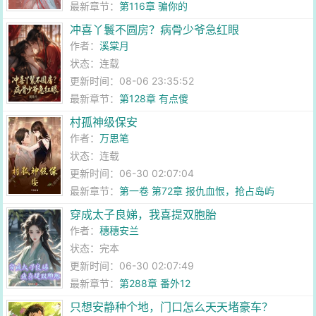
最新章节：
第116章 骗你的
冲喜丫鬟不圆房？病骨少爷急红眼
作者：
溪棠月
状态：连载
更新时间：08-06 23:35:52
最新章节：
第128章 有点傻
村孤神级保安
作者：
万思笔
状态：连载
更新时间：06-30 02:07:04
最新章节：
第一卷 第72章 报仇血恨，抢占岛屿
穿成太子良娣，我喜提双胞胎
作者：
穗穗安兰
状态：完本
更新时间：06-30 02:07:49
最新章节：
第288章 番外12
只想安静种个地，门口怎么天天堵豪车？