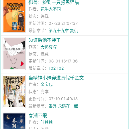
御兽：捡到一只报恩猫猫
作者：
花牛大不同
状态：连载
更新时间：07-26 21:07:37
最新章节：
第九十九章 复仇
领证后他不装了
作者：
无影有踪
状态：连载
更新时间：08-01 16:17:36
最新章节：
102 102
当精神小妹穿进真假千金文
作者：
金宝包
状态：完本
更新时间：07-10 01:40:13
最新章节：
番外 永远在一起
春潮不眠
作者：
时糖糖