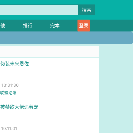
搜索
其他
排行
完本
登录
局伪装未来恩佐！
泽
3:31:30
，联盟沦陷
人被禁欲大佬追着宠
0:11:01