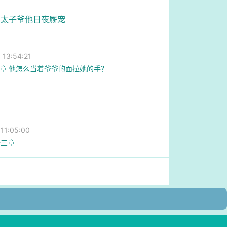
圈太子爷他日夜厮宠
3:54:21
7章 他怎么当着爷爷的面拉她的手？
1:05:00
十三章