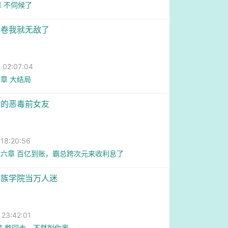
章 不伺候了
再卷我就无敌了
02:07:04
章 大结局
人的恶毒前女友
火
8:20:56
六章 百亿到账，霸总跨次元来收利息了
贵族学院当万人迷
3:42:01
章 憋回去，不然削你奥