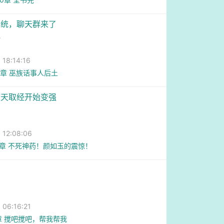
系统，聊天群来了
说
8:14:16
4章 巫族话事人后土
遮天取经开始变强
2:08:06
6章 不死神药！颜如玉的震惊！
6:16:21
章 搅吧搅吧，帮我帮我