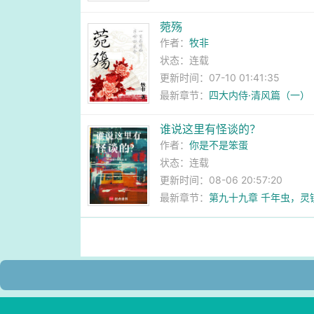
菀殇
作者：
牧非
状态：连载
更新时间：07-10 01:41:35
最新章节：
四大内侍·清风篇（一）
谁说这里有怪谈的？
作者：
你是不是笨蛋
状态：连载
更新时间：08-06 20:57:20
最新章节：
第九十九章 千年虫，灵