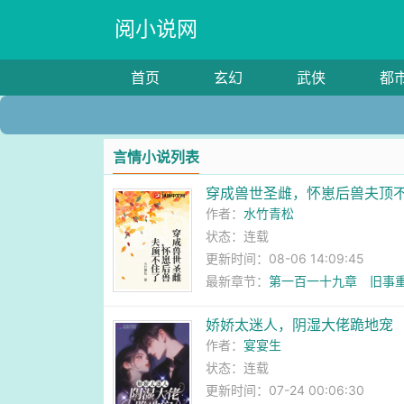
阅小说网
首页
玄幻
武侠
都
言情小说列表
穿成兽世圣雌，怀崽后兽夫顶
作者：
水竹青松
状态：连载
更新时间：08-06 14:09:45
最新章节：
第一百一十九章 旧事
娇娇太迷人，阴湿大佬跪地宠
作者：
宴宴生
状态：连载
更新时间：07-24 00:06:30