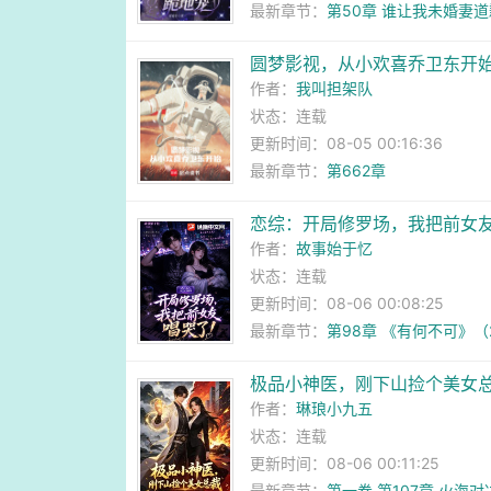
最新章节：
第50章 谁让我未婚妻
圆梦影视，从小欢喜乔卫东开
作者：
我叫担架队
状态：连载
更新时间：08-05 00:16:36
最新章节：
第662章
恋综：开局修罗场，我把前女
作者：
故事始于忆
状态：连载
更新时间：08-06 00:08:25
最新章节：
第98章 《有何不可》（
极品小神医，刚下山捡个美女
作者：
琳琅小九五
状态：连载
更新时间：08-06 00:11:25
最新章节：
第一卷 第107章 火海