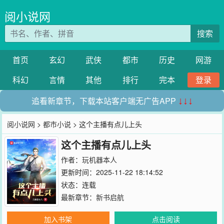
阅小说网
搜索
首页
玄幻
武侠
都市
历史
网游
科幻
言情
其他
排行
完本
登录
追看新章节，下载本站客户端无广告APP
↓↓↓
阅小说网
>
都市小说
> 这个主播有点儿上头
这个主播有点儿上头
作者：
玩机器本人
更新时间：2025-11-22 18:14:52
状态：连载
最新章节：
新书启航
加入书架
点击阅读