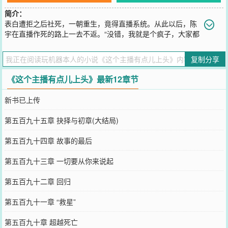
简介：
表白遭拒之后社死，一朝重生，竟得直播系统。从此以后，陈
宇在直播作死的路上一去不返。“没错，我就是个疯子，大家都
这么认为。”天盛互娱巨星之夜，陈宇手捧奖杯，如是说到。
您要是觉得《
这个主播有点儿上头
》还不错的话请不要忘记向您QQ群
复制分享
和微博微信里的朋友推荐哦！
《这个主播有点儿上头》最新12章节
新书已上传
第五百九十五章 抉择与初章(大结局)
第五百九十四章 故事的最后
第五百九十三章 一切要从你来说起
第五百九十二章 回归
第五百九十一章 “救星”
第五百九十章 超越死亡