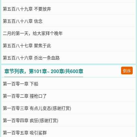
第五百八十九章 不要放弃
第五百八十八章 信念
二月的第一天，给大家拜个晚年
第五百八十七章 聚焦于此
第五百八十六章 杀出一条血路
章节列表，第101章~ 200章/共600章
倒序
第一百零一章 下船
第一百零二章 撞枪口了
第一百零三章 有点儿变态(感谢打赏)
第一百零四章 疯狂(感谢打赏)
第一百零五章 吸引鲨群