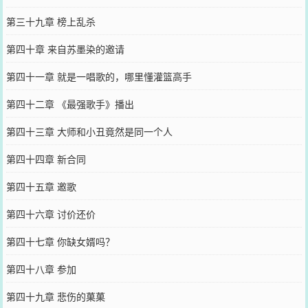
第三十九章 榜上乱杀
第四十章 来自苏墨染的邀请
第四十一章 就是一唱歌的，哪里懂灌篮高手
第四十二章 《最强歌手》播出
第四十三章 大师和小丑竟然是同一个人
第四十四章 新合同
第四十五章 邀歌
第四十六章 讨价还价
第四十七章 你缺女婿吗？
第四十八章 参加
第四十九章 悲伤的菓菓