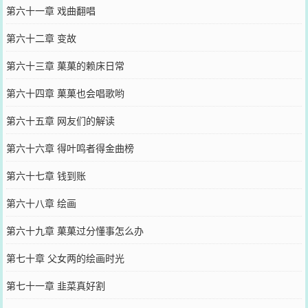
第六十一章 戏曲翻唱
第六十二章 变故
第六十三章 菓菓的赖床日常
第六十四章 菓菓也会唱歌哟
第六十五章 网友们的解读
第六十六章 得叶鸣者得金曲榜
第六十七章 钱到账
第六十八章 绘画
第六十九章 菓菓过分懂事怎么办
第七十章 父女两的绘画时光
第七十一章 韭菜真好割