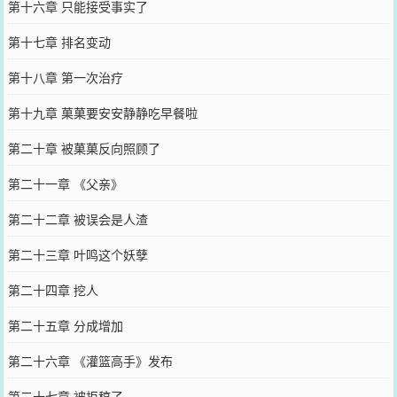
第十六章 只能接受事实了
第十七章 排名变动
第十八章 第一次治疗
第十九章 菓菓要安安静静吃早餐啦
第二十章 被菓菓反向照顾了
第二十一章 《父亲》
第二十二章 被误会是人渣
第二十三章 叶鸣这个妖孽
第二十四章 挖人
第二十五章 分成增加
第二十六章 《灌篮高手》发布
第二十七章 被拒稿了