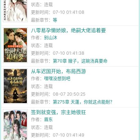
状态：连载
更新时间：07-10 01:41:08
最新章节：
等
八零易孕懒娇娘，绝嗣大佬追着要
作者：
别山沐
状态：连载
更新时间：07-10 01:41:38
最新章节：
第70章 嫂子，这碗汤真要命
从车迟国开始，布局西游
作者：
嘿嘿没想到吧
状态：连载
更新时间：08-07 20:50:25
最新章节：
第275章 天蓬，你就这点能耐？
签到就变强，宗主她很狂
作者：
眉东
状态：连载
更新时间：07-10 01:41:49