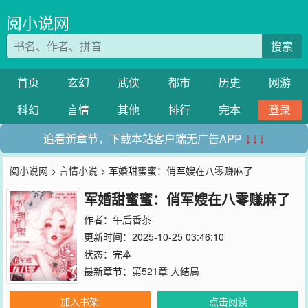
阅小说网
搜索
首页
玄幻
武侠
都市
历史
网游
科幻
言情
其他
排行
完本
登录
追看新章节，下载本站客户端无广告APP
↓↓↓
阅小说网
>
言情小说
> 军婚甜蜜蜜：俏军嫂在八零赚麻了
军婚甜蜜蜜：俏军嫂在八零赚麻了
作者：
午后香茶
更新时间：2025-10-25 03:46:10
状态：完本
最新章节：
第521章 大结局
加入书架
点击阅读