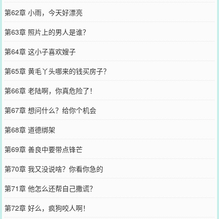
第62章 小雨，今天好漂亮
第63章 照片上的男人是谁？
第64章 这小子喜欢嫂子
第65章 黄毛丫头哪来的钱买房子？
第66章 老陆啊，你真危险了！
第67章 想问什么？给你个机会
第68章 道德绑架
第69章 善良中要带点锋芒
第70章 我又没说啥？你看你急的
第71章 他怎么还帮自己撒谎？
第72章 好么，疯狗咬人啊！