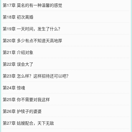
第17章 莫名的有一种温馨的感觉
第18章 初次离婚
第19章 一天时间，发生了什么？
第20章 多少有点不知道天高地厚
第21章 介绍对象
第22章 误会大了
第23章 怎么样？这样招待还可以吧？
第24章 惊魂
第25章 你不需要对我这样
第26章 护犊子的婆婆
第27章 姑嫂配合，天下无敌