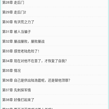
第28章 走后门
第29章 走后门2
第30章 有洪荒之力了
第31章 被人当骗子
第32章 屡战屡败，屡败屡战
第33章 感觉老陆危险了！
第34章 现在对他不在意了，才恢复了自我？
第35章 情况
第36章 自己是供出陆浩霆呢，还是替他顶罪？
第37章 先刺探军情
第38章 好像打起来了