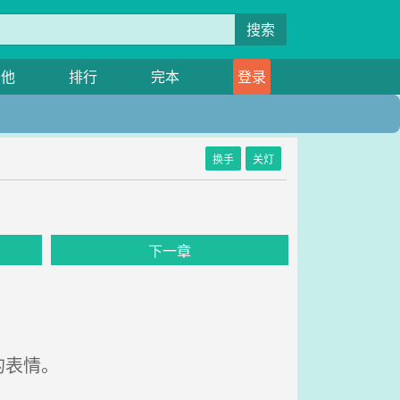
搜索
其他
排行
完本
登录
换手
关灯
下一章
的表情。