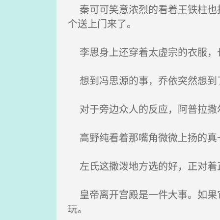
秦可可笑意浓烈的看着王铁柱也报
个送上门来了。
李思身上还穿着太虚宗的衣服，
想到冯思源的事，乔依突然想到
对于旁边众人的反应，阿普拉撒
高野纯看着那嘴角微微上扬的真一
左氏这撒泼地方选的好，正对着正
皇帝离开宫殿是一件大事。如果它
玩。