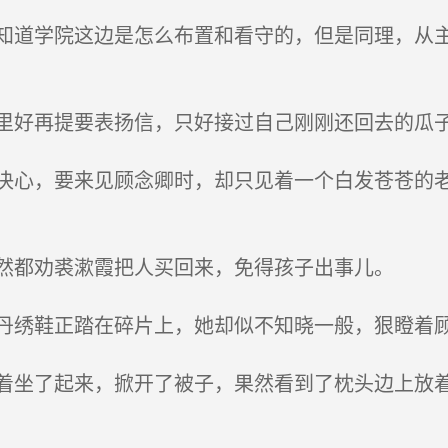
道学院这边是怎么布置和看守的，但是同理，从主
好再提要表扬信，只好接过自己刚刚还回去的瓜
心，要来见顾念卿时，却只见着一个白发苍苍的老
然都劝裘漱霞把人买回来，免得孩子出事儿。
绣鞋正踏在碎片上，她却似不知晓一般，狠瞪着顾
坐了起来，掀开了被子，果然看到了枕头边上放