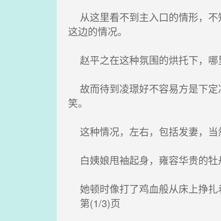
从这里看不到主入口的情形，不知
这边的情况。
赵平之在这种氛围的烘托下，哪里
故而待到凌璟好不容易方是下定决
笑。
这种情况，左右，包括发妻，当
白姨娘甩袖起身，雍容华贵的牡丹
她顿时像打了鸡血般从床上挣扎着
第(1/3)页