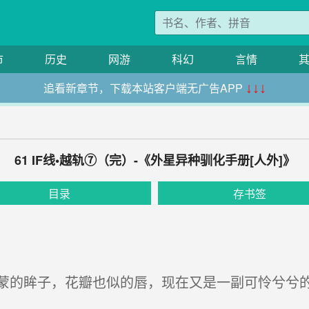
市
历史
网游
科幻
言情
追看新章节，下载本站客户端无广告APP
↓↓↓
61 IF线•越轨⑦（完）-《外星异种驯化手册[人外]》
目录
存书签
的眸子，花瓣也似的唇，现在又是一副可怜兮兮