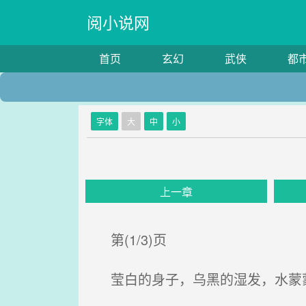
阅小说网
首页
玄幻
武侠
都
字体
大
中
小
上一章
第(1/3)页
莹白的身子，乌黑的湿发，水蒙蒙