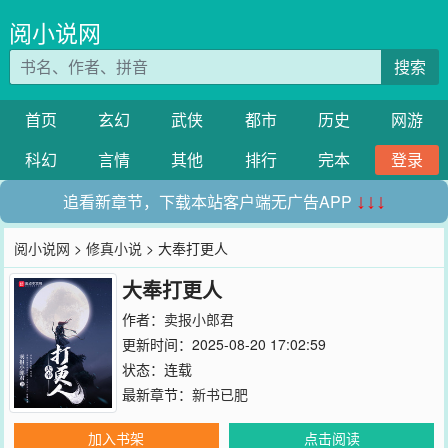
阅小说网
搜索
首页
玄幻
武侠
都市
历史
网游
科幻
言情
其他
排行
完本
登录
追看新章节，下载本站客户端无广告APP
↓↓↓
阅小说网
>
修真小说
> 大奉打更人
大奉打更人
作者：
卖报小郎君
更新时间：2025-08-20 17:02:59
状态：连载
最新章节：
新书已肥
加入书架
点击阅读