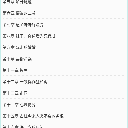
第五章 解开谜题
第六章 懵逼的二叔
第七章 这个妹妹好漂亮
第八章 妹子，你偷看为兄做啥
第九章 暴走的婶婶
第十章 县衙命案
第十一章 摸鱼
第十二章 一顿操作猛如虎
第十三章 审问
第十四章 心理博弈
第十五章 古往今来人类不变的劣根
第十六章 许七安的日记