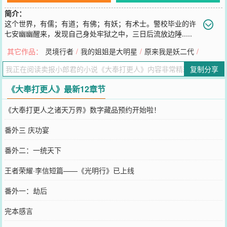
简介：
这个世界，有儒；有道；有佛；有妖；有术士。警校毕业的许
七安幽幽醒来，发现自己身处牢狱之中，三日后流放边陲.....
他起初的目的只是自保，顺便在这个没有人权的社会里当个富家翁悠
其它作品：
灵境行者
/
我的姐姐是大明星
/
原来我是妖二代
/
闲度日。......多年后，许七安回首前尘，身后是早已逝去的敌人和朋
友，以及累累白骨。滚滚长江东逝水，浪花淘尽英雄，是非成败转头
复制分享
空。青山依旧在，几度夕阳红。PS：本书不悲剧！
您要是觉得《
大奉打更人
》还不错的话请不要忘记向您QQ群和微博微
《大奉打更人》最新12章节
信里的朋友推荐哦！
《大奉打更人之诸天万界》数字藏品预约开始啦！
番外三 庆功宴
番外二：一统天下
王者荣耀·李信短篇——《光明行》已上线
番外一：劫后
完本感言