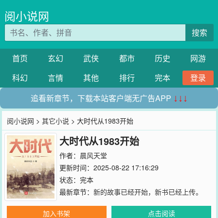
阅小说网
搜索
首页
玄幻
武侠
都市
历史
网游
科幻
言情
其他
排行
完本
登录
追看新章节，下载本站客户端无广告APP
↓↓↓
阅小说网
>
其它小说
> 大时代从1983开始
大时代从1983开始
作者：
晨风天堂
更新时间：2025-08-22 17:16:29
状态：完本
最新章节：
新的故事已经开始，新书已经上传。
加入书架
点击阅读