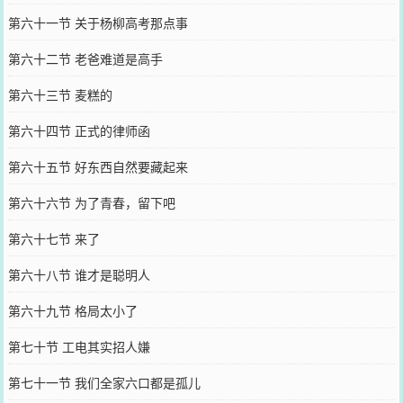
第六十一节 关于杨柳高考那点事
第六十二节 老爸难道是高手
第六十三节 麦糕的
第六十四节 正式的律师函
第六十五节 好东西自然要藏起来
第六十六节 为了青春，留下吧
第六十七节 来了
第六十八节 谁才是聪明人
第六十九节 格局太小了
第七十节 工电其实招人嫌
第七十一节 我们全家六口都是孤儿