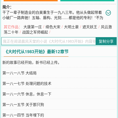
简介：
干了一辈子制造业的白昊重生于一九八三年。他从头做起带着
小破厂一路奔驰！五轴、盾构、光刻……都是他的专利！“不为
别的，就为了这辈子不再受外国佬的气！”—白昊
其它作品：
大唐第一庄
/
绛色大宋
/
大明土豪
/
遮天妖王
/
风云激
您要是觉得《
大时代从1983开始
》还不错的话请不要忘记向您QQ群
荡二十年
/
战国之军师崛起
/
和微博微信里的朋友推荐哦！
复制分享
《大时代从1983开始》最新12章节
新的故事已经开始，新书已经上传。
第一八一八节 大结局
第一八一七节 处理问题的技术
第一八一六节 休息，休息一下
第一八一五节 关于那只狗
第一八一四节 当年埋下的