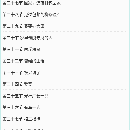
第二十七节 回家，连夜打包回家
第二十八节 见过包浆的柳条没？
第二十九节 我要办大事
第三十节 家里最能守财的人
第三十一节 两斤粮票
第三十二节 曾经的生活
第三十三节 被采访了
第三十四节 受奖
第三十五节 光杆厂长一只
第三十六节 有车一族
第三十七节 招工指标