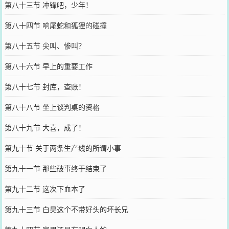
第八十三节 冲锋吧，少年！
第八十四节 响尾蛇和狐狸的碰撞
第八十五节 尖叫、惨叫？
第八十六节 早上的重要工作
第八十七节 封库，查账！
第八十八节 坐上谈判桌的资格
第八十九节 大喜，成了！
第九十节 关于两条生产线的所谓小事
第九十一节 那些破事终于结束了
第九十二节 这次下血本了
第九十三节 白昊这个不带好头的坏长兄