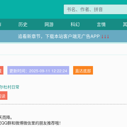
市
历史
网游
科幻
言情
追看新章节，下载本站客户端无广告APP
↓↓↓
贼
更新时间：2025-09-11 12:22:24
直达底部
尔杜村日常
阅读
天而降。
您QQ群和微博微信里的朋友推荐哦！