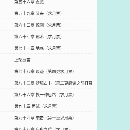
第五十六章 直觉
）
第五十九章 又来（求月票）
第六十三章 惊闻（求月票）
第六十七章 邪术（求月票）
第七十一章 地底（求月票）
上架感言
第七十八章 痕迹（第四更求月票）
第八十二章 梦境占卜（第三更感谢之前打赏
）
的各位白银盟）
第八十六章 换一种思路（求月票）
第九十章 再试（求月票）
第九十四章 袭击（第一更求月票）
第九十八章 庆典之后（求月票）