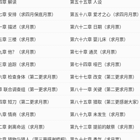
四章 解读
第五十五章 人设
七章 安排（求四月保底月票）
第五十八章 爱才之心（求四月月票
一章 描述（求月票）
第六十二章 日期（求月票）
五章 三楼（求月票）
第六十六章 婴儿床（求月票）
九章 他？（求月票）
第七十章 通灵（求月票）
三章 追踪（求月票）
第七十四章 哑巴（求月票）
六章 检查身体（第二更求月票）
第七十七章 改变（第三更求月票）
章 联合调查组（第一更求月票）
第八十一章 关键（第二更求月票）
四章 短刀（第二更求月票）
第八十五章 猎取（第三更感谢大家
八章 情商（求月票）
第八十九章 未发生（求月票）
二章 剥离命运（求月票）
第九十三章 提前的献祭（求月票）
六章 猎物与猎人（第三更感谢梧桐）
第九十七章 勇气（求月票）