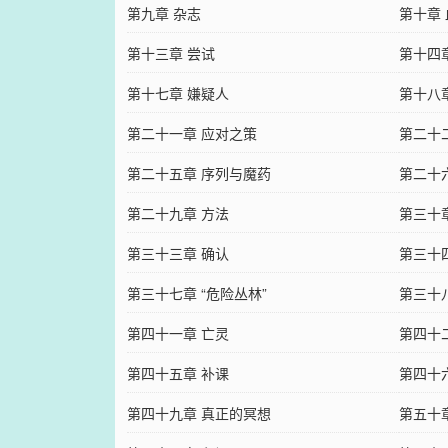
第九章 杂志
第十章 
第十三章 尝试
第十四
第十七章 嫌疑人
第十八章
第二十一章 应对之策
第二十
第二十五章 序列与魔药
第二十
第二十九章 方法
第三十
第三十三章 确认
第三十
第三十七章 “危险丛林”
第三十
第四十一章 亡灵
第四十
第四十五章 补课
第四十
第四十九章 真正的冥想
第五十