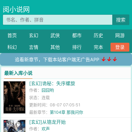
阅小说网
搜索
首页
玄幻
武侠
都市
历史
网游
科幻
言情
其他
排行
完本
登录
↓↓↓
追看新章节，下载本站客户端无广告APP
最新入库小说
[玄幻]诡秘：失序螺旋
作者：
囧囧哟
状态：连载
更新时间：08-07 07:05:51
最新章节：
第104章 那我问你
[玄幻]从铬龙开始
作者：
欢声