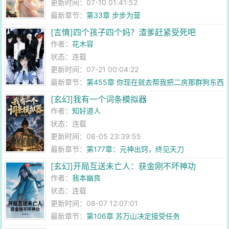
更新时间：07-10 01:41:52
最新章节：
第33章 步步为营
[言情]四个孩子四个妈？渣爹赶紧受死吧
作者：
花木容
状态：连载
更新时间：07-21 00:04:22
最新章节：
第455章 你现在就去帮我把二房那群狗东西
打一顿！
[玄幻]我有一个词条模拟器
作者：
知好道人
状态：连载
更新时间：08-05 23:39:55
最新章节：
第177章：元神出窍，终见天刀
[玄幻]开局互送未亡人：获金刚不坏神功
作者：
我本幽良
状态：连载
更新时间：08-07 12:07:01
最新章节：
第106章 苏万山决定接受任务