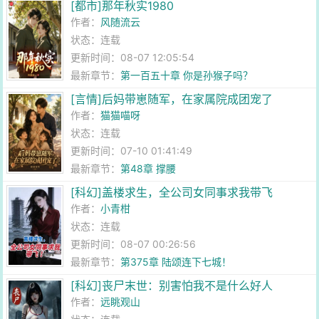
[都市]那年秋实1980
作者：
风随流云
状态：连载
更新时间：08-07 12:05:54
最新章节：
第一百五十章 你是孙猴子吗？
[言情]后妈带崽随军，在家属院成团宠了
作者：
猫猫喵呀
状态：连载
更新时间：07-10 01:41:49
最新章节：
第48章 撑腰
[科幻]盖楼求生，全公司女同事求我带飞
作者：
小青柑
状态：连载
更新时间：08-07 00:26:56
最新章节：
第375章 陆颂连下七城！
[科幻]丧尸末世：别害怕我不是什么好人
作者：
远眺观山