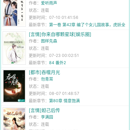
作者：
爱听雨声
状态：连载
更新时间：07-10 01:41:56
最新章节：
第一卷 第42章 编了个女儿国故事，虎妖全
信了
[言情]你来自哪颗星球[娱乐圈]
作者：
图样先森
状态：连载
更新时间：07-23 00:02:51
最新章节：
84 番外2
[都市]吞噬月光
作者：
勿青耳
状态：连载
更新时间：08-07 01:48:57
最新章节：
第80章 情意饱满
[言情]妲己后传
作者：
李满园
状态：连载