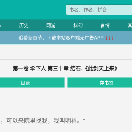
市
历史
网游
科幻
言情
追看新章节，下载本站客户端无广告APP
↓↓↓
第一卷 伞下人 第三十章 结石-《此剑天上来》
目录
存书签
，可以来院里找我，我叫明裕。”