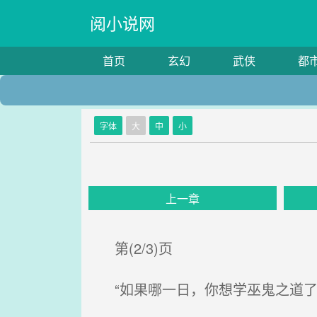
阅小说网
首页
玄幻
武侠
都
字体
大
中
小
上一章
第(2/3)页
“如果哪一日，你想学巫鬼之道了