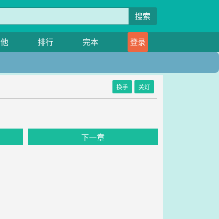
搜索
其他
排行
完本
登录
换手
关灯
下一章