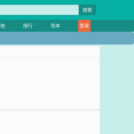
搜索
其他
排行
完本
登录