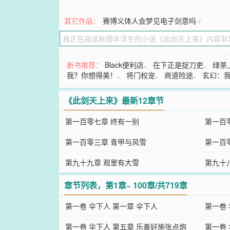
其它作品：
赛博义体人会梦见电子剑意吗
/
新书推荐：
Black便利店
、
在下正是捉刀吏
、
绿茶
我？你想得美！
、
将门权宠
、
商道险途
、
玄幻：
《此剑天上来》最新12章节
第一百零七章 终有一别
第一百
第一百零三章 青甲与风雪
第一百
第九十九章 观里有大雪
第九十
章节列表，第1章~ 100章/共719章
第一卷 伞下人 第一章 伞下人
第一卷 
第一卷 伞下人 第五章 乐善好施张点炮
第一卷 