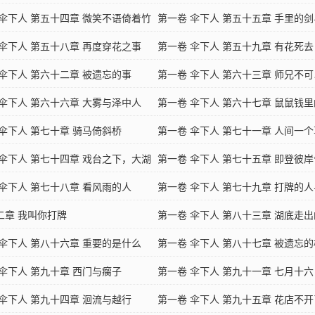
 伞下人 第五十四章 微笑不语倚着竹
第一卷 伞下人 第五十五章 手里的
阳的过客
 伞下人 第五十八章 再度穿花之事
的剑
第一卷 伞下人 第五十九章 有花死
 伞下人 第六十二章 被遗忘的事
花开放
第一卷 伞下人 第六十三章 师兄不可
 伞下人 第六十六章 大雾与泽中人
第一卷 伞下人 第六十七章 鼠鼠钱
 伞下人 第七十章 骑马倚斜桥
大势
第一卷 伞下人 第七十一章 人间一
 伞下人 第七十四章 戏台之下，大湖
第一卷 伞下人 第七十五章 即登彼
 伞下人 第七十八章 看风雨的人
第一卷 伞下人 第七十九章 打牌的
二章 我叫你打牌
都没有做的人
第一卷 伞下人 第八十三章 湖底走
 伞下人 第八十六章 重要的是什么
第一卷 伞下人 第八十七章 被遗忘
 伞下人 第九十章 西门与瘸子
第一卷 伞下人 第九十一章 七月十
 伞下人 第九十四章 洄流与越行
牌
第一卷 伞下人 第九十五章 花店不