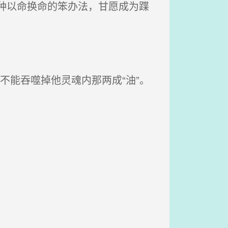
种以命换命的笨办法，甘愿成为蹀
不能吞噬掉他灵魂内那两成“油”。