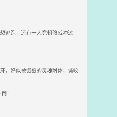
来想逃跑，还有一人竟朝骆威冲过
呲牙，好似被饿狼的灵魂附体，撕咬
扑倒！