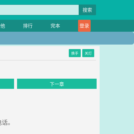
搜索
其他
排行
完本
登录
换手
关灯
下一章
电话。