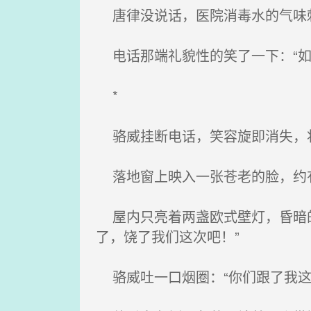
唐律没说话，医院消毒水的气味
电话那端礼貌性的笑了一下：“如
*
骆威挂断电话，笑容旋即消失，将
落地窗上映入一张苍老的脸，约
屋内只亮着两盏欧式壁灯，昏暗的
了，饶了我们这次吧！”
骆威吐一口烟圈：“你们跟了我这么