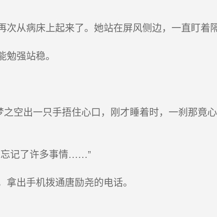
次从病床上起来了。她站在屏风侧边，一直盯着
能勉强站稳。
梦之空出一只手捂住心口，刚才睡着时，一刹那竟心
忘记了许多事情……”
，拿出手机拨通唐励尧的电话。