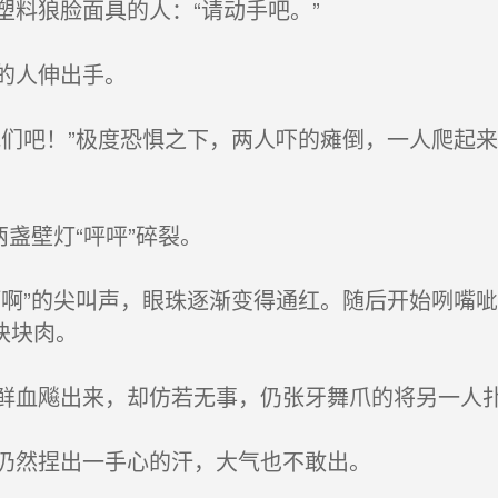
料狼脸面具的人：“请动手吧。”
的人伸出手。
们吧！”极度恐惧之下，两人吓的瘫倒，一人爬起
盏壁灯“呯呯”碎裂。
啊”的尖叫声，眼珠逐渐变得通红。随后开始咧嘴
块块肉。
血飚出来，却仿若无事，仍张牙舞爪的将另一人
仍然捏出一手心的汗，大气也不敢出。