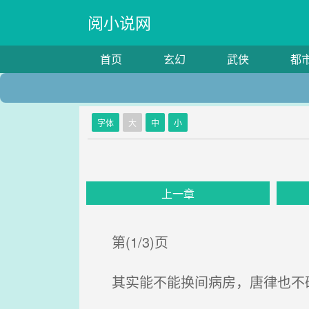
阅小说网
首页
玄幻
武侠
都
字体
大
中
小
上一章
第(1/3)页
其实能不能换间病房，唐律也不确