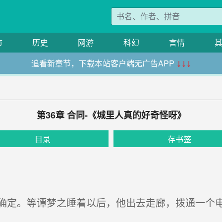
市
历史
网游
科幻
言情
追看新章节，下载本站客户端无广告APP
↓↓↓
第36章 合同-《城里人真的好奇怪呀》
目录
存书签
定。等谭梦之睡着以后，他出去走廊，拨通一个