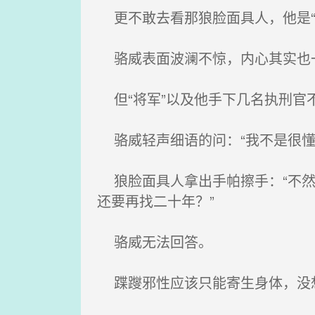
更不敢去看那狼脸面具人，他是“
骆威表面波澜不惊，内心其实也一
但“将军”以及他手下几名执刑官不
骆威轻声细语的问：“我不是很懂，
狼脸面具人拿出手帕擦手：“不然
还要再找二十年？”
骆威无法回答。
蹀躞邪性应该只能寄生身体，没想