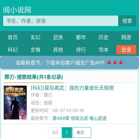
阅小说网
搜索
首页
玄幻
武侠
都市
历史
网游
科幻
言情
其他
排行
完本
登录
↓↓↓
追看新章节，下载本站客户端无广告APP
葬刃-搜索结果(共1条记录)
[科幻]星际高武：我的力量增长无极限
作者：
葬刃
状态：连载
更新时间：08-07 01:29:16
最新章节：
第489章 惊现古武 唯心武道
1/1
1