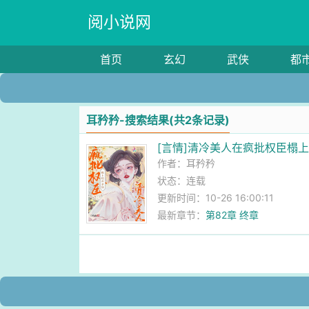
阅小说网
首页
玄幻
武侠
都
耳矜矜-搜索结果(共2条记录)
[言情]清冷美人在疯批权臣榻
作者：
耳矜矜
状态：连载
更新时间：10-26 16:00:11
最新章节：
第82章 终章