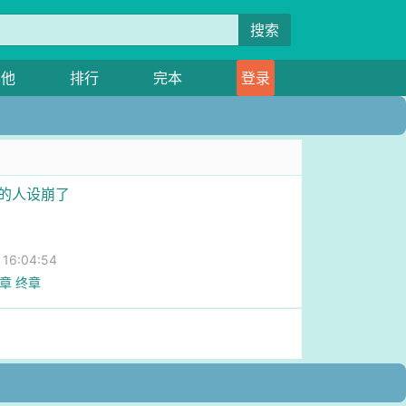
搜索
其他
排行
完本
登录
花的人设崩了
6:04:54
0章 终章