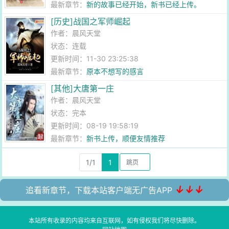
最新章节：
新的故事已经开始，新书已经上传。
[历史]战国之军师崛起
作者：
晨风天堂
状态：连载
更新时间：11-30 23:25:38
最新章节：
原本不想写的感言
[其他]大唐第一庄
作者：
晨风天堂
状态：完本
更新时间：08-19 19:58:19
最新章节：
新书上传，顺便友情推荐
1/1
1
↓↓↓
追看新章节，下载本站客户端无广告APP
本站所有收录的内容均来自互联网，如有侵权我们将尽快删除。