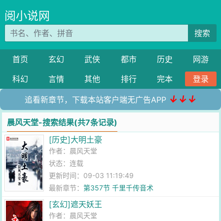
阅小说网
搜索
首页
玄幻
武侠
都市
历史
网游
科幻
言情
其他
排行
完本
登录
↓↓↓
追看新章节，下载本站客户端无广告APP
晨风天堂-搜索结果(共7条记录)
[历史]大明土豪
作者：
晨风天堂
状态：连载
更新时间：09-03 11:19:49
最新章节：
第357节 千里千传音术
[玄幻]遮天妖王
作者：
晨风天堂