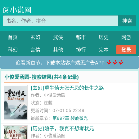
阅小说网
搜索
首页
玄幻
武侠
都市
历史
网游
科幻
言情
其他
排行
完本
登录
↓↓↓
追看新章节，下载本站客户端无广告APP
小俊爱汤圆-搜索结果(共4条记录)
[玄幻]重生倚天张无忌的长生之路
作者：
小俊爱汤圆
状态：连载
更新时间：07-01 05:22:49
最新章节：
第897章 裂痕微光
[历史]娘子，我真不想考状元
作者：
小俊爱汤圆