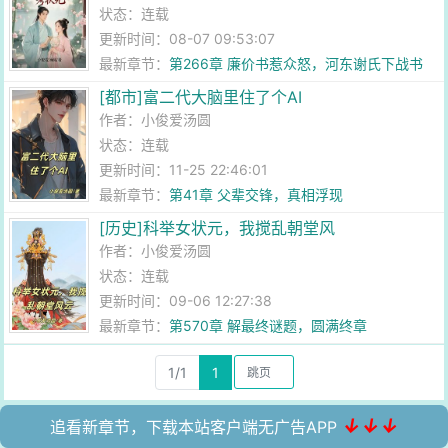
状态：连载
更新时间：08-07 09:53:07
最新章节：
第266章 廉价书惹众怒，河东谢氏下战书
[都市]富二代大脑里住了个AI
作者：
小俊爱汤圆
状态：连载
更新时间：11-25 22:46:01
最新章节：
第41章 父辈交锋，真相浮现
[历史]科举女状元，我搅乱朝堂风
作者：
小俊爱汤圆
状态：连载
更新时间：09-06 12:27:38
最新章节：
第570章 解最终谜题，圆满终章
1/1
1
↓↓↓
追看新章节，下载本站客户端无广告APP