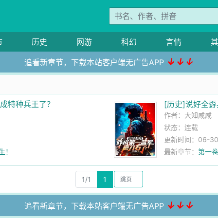
市
历史
网游
科幻
言情
↓↓↓
追看新章节，下载本站客户端无广告APP
养成特种兵王了？
[历史]说好全
作者：
大知咸咸
状态：连载
更新时间：06-30 
新生！
最新章节：
第一卷
1/1
1
↓↓↓
追看新章节，下载本站客户端无广告APP