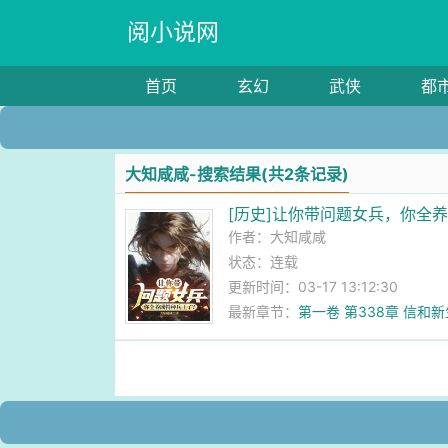
阅小说网
首页
玄幻
武侠
都
大知咸咸-搜索结果(共2条记录)
[历史]让你带问题女兵，你全
作者：
大知咸咸
状态：连载
更新时间：03-17 13:12:30
最新章节：
第一卷 第338章 信和