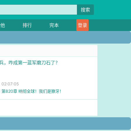
搜索
其他
排行
完本
登录
孬兵，咋成第一蓝军磨刀石了？
02:07:05
 第820章 响彻全球！我们是獠牙！