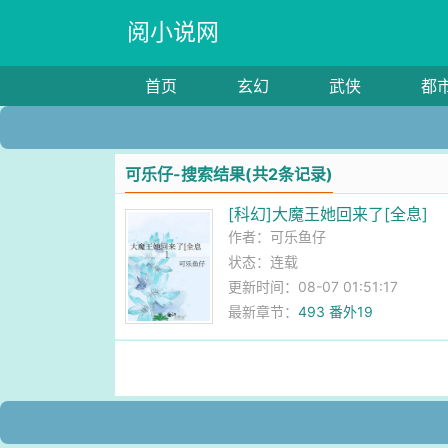
阅小说网
首页
玄幻
武侠
都
可乐仔-搜索结果(共2条记录)
[科幻]大魔王她回来了[全息]
作者：
可乐鱼仔
状态：连载
更新时间：08-07 01:51:17
最新章节：
493 番外19