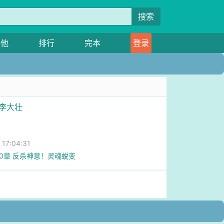
搜索
其他
排行
完本
登录
医李大壮
7:04:31
80章 反杀神意！灵魂蜕变