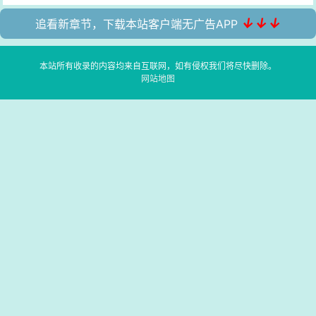
↓↓↓
追看新章节，下载本站客户端无广告APP
本站所有收录的内容均来自互联网，如有侵权我们将尽快删除。
网站地图