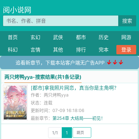
阅小说网
搜索
首页
玄幻
武侠
都市
历史
网游
科幻
言情
其他
排行
完本
登录
↓↓↓
追看新章节，下载本站客户端无广告APP
两只烤鸭yya-搜索结果(共1条记录)
[都市]拿我照片网恋，真当你是主角啊？
作者：
两只烤鸭yya
状态：连载
更新时间：07-09 16:18:06
最新章节：
第254章 大结局——初见！
1/1
1