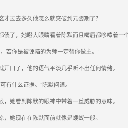
这才过去多久他怎么就突破到元婴期了？
傻了，她瞪大眼睛看着陈默而且嘴唇都哆嗦着一
，若你是被诬陷的为师一定替你做主。”
开口了，他的语气平淡几乎听不出任何情绪。
可有什么证据。”陈默问道。
，她看到陈默的眼神中带着一丝威胁的意味。
凉，她现在在陈默面前就像是蝼蚁一般。