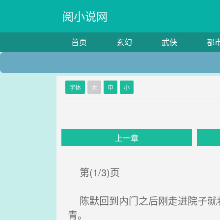
阅小说网
首页
玄幻
武侠
都
字体
大
中
小
上一章
第(1/3)页
陈默回到内门之后刚走进院子就看
青。