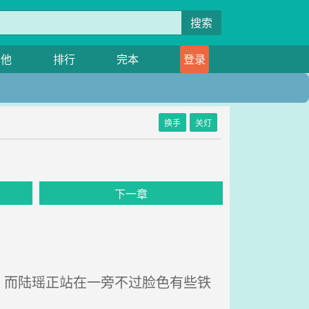
搜索
其他
排行
完本
登录
换手
关灯
下一章
而陆瑶正站在一旁不过脸色有些铁