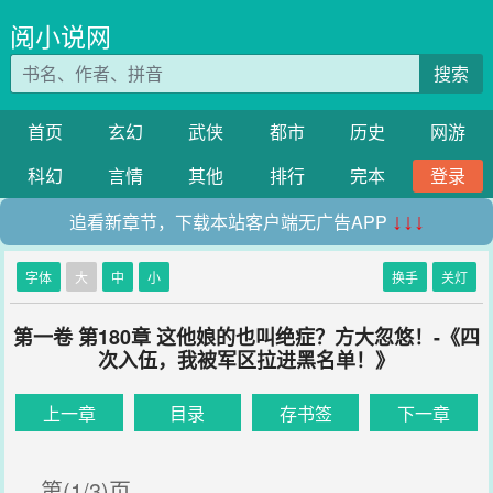
阅小说网
搜索
首页
玄幻
武侠
都市
历史
网游
科幻
言情
其他
排行
完本
登录
追看新章节，下载本站客户端无广告APP
↓↓↓
字体
大
中
小
换手
关灯
第一卷 第180章 这他娘的也叫绝症？方大忽悠！-《四
次入伍，我被军区拉进黑名单！》
上一章
目录
存书签
下一章
第(1/3)页