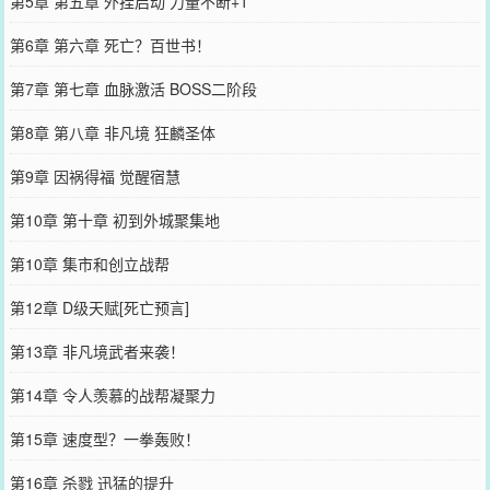
第5章 第五章 外挂启动 力量不断+1
第6章 第六章 死亡？百世书！
第7章 第七章 血脉激活 BOSS二阶段
第8章 第八章 非凡境 狂麟圣体
第9章 因祸得福 觉醒宿慧
第10章 第十章 初到外城聚集地
第10章 集市和创立战帮
第12章 D级天赋[死亡预言]
第13章 非凡境武者来袭！
第14章 令人羡慕的战帮凝聚力
第15章 速度型？一拳轰败！
第16章 杀戮 迅猛的提升