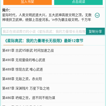
加入书架
点击阅读
简介：
星际时代，人类文明武道大兴，五大武神高居文明之顶，无数
神境拱卫武神，统御上百座河系。\n作为霸主级文明，千万年
来整个种族内人才辈出，全民习武的大环境下，武道天才更是多如天
上繁星\n人族之外，宇宙灾祸的威胁近在咫尺，无数星际文明更是虎
复制分享
视眈眈，多方的战争更是持续了百万年、千万年之久......\n作为穿越者
的谛仓，只是武道人族内芸芸众生的一员，咋一看没有任何特殊之
《星际高武：我的力量增长无极限》最新12章节
处。\n当然，作为主角，他有挂。\n【杀死一名知性生命，力量
+1】\n简单粗暴，通俗易懂。\n力量再次增强，谛仓看着这仿佛没有
第491章 古武VS新武 时间加速之战
上限的金手指，嘴角含笑：“开了，就是爽。”\n————————\n毕
业之后，自称废物的谛仓，和全班同学一起被流放到了外城......法外
第490章 无视量级的唯心武道
之地。\n他本打算依靠外挂，闯出一片天，作为自己未来登顶武神的
第一步。\n却发现自己的同学貌似一个个都开了——\n同学A：唯心武
第489章 惊现古武 唯心武道
道，资质逆天\n同学B：百世书，越死越强\n同学C：修士转世，底蕴
雄厚\n同学D：奇观系统，酷爱招募下属，大兴土木\n同学E：修炼一
第488章 无敌之资，赤炎阳
天，顶别人修炼一年\n同学F：深蓝加点，我的实力全靠自己的努力！
\n同学......\n看着这群没关的孽畜，谛仓释怀地笑了：\n“谁他妈才是主
第487章 深渊残片 万星下坠之地
角啊？”
您要是觉得《
星际高武：我的力量增长无极限
》还不错的话请不要忘
第486章 坍缩之世，道不同不相为谋
记向您QQ群和微博微信里的朋友推荐哦！