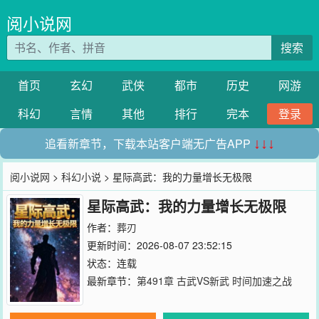
阅小说网
搜索
首页
玄幻
武侠
都市
历史
网游
科幻
言情
其他
排行
完本
登录
追看新章节，下载本站客户端无广告APP
↓↓↓
阅小说网
>
科幻小说
> 星际高武：我的力量增长无极限
星际高武：我的力量增长无极限
作者：
葬刃
更新时间：2026-08-07 23:52:15
状态：连载
最新章节：
第491章 古武VS新武 时间加速之战