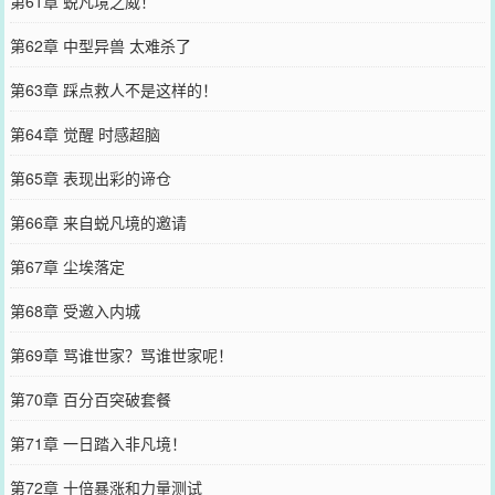
第61章 蜕凡境之威！
第62章 中型异兽 太难杀了
第63章 踩点救人不是这样的！
第64章 觉醒 时感超脑
第65章 表现出彩的谛仓
第66章 来自蜕凡境的邀请
第67章 尘埃落定
第68章 受邀入内城
第69章 骂谁世家？骂谁世家呢！
第70章 百分百突破套餐
第71章 一日踏入非凡境！
第72章 十倍暴涨和力量测试