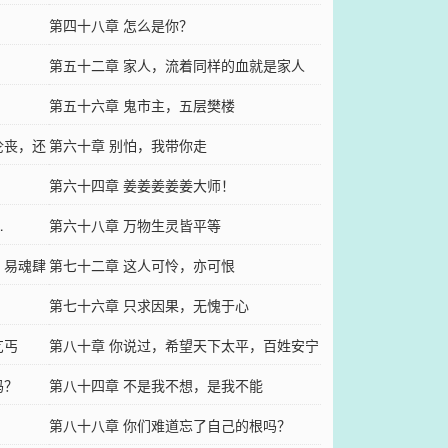
了
第四十八章 怎么是你？
第五十二章 家人，流着同样的血就是家人
吗？
第五十六章 鬼市主，五层樊楼
沦丧，还
第六十章 别怕，我带你走
第六十四章 姜姜姜姜姜大师！
…
第六十八章 万物生灵皆平等
，易魂肆
第七十二章 这人可怜，亦可恨
第七十六章 只求因果，无愧于心
乞丐
第八十章 你说过，希望天下太平，百姓安宁
吗？
第八十四章 不是我不想，是我不能
第八十八章 你们难道忘了自己的根吗？