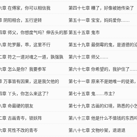
六章 在傅家，你可以相信我
妹
第四十七章 糟了，好像被她传染了
章 阴阳相合，五行逆转
第五十一章 宝宝，妈妈爱你……
四章 师父，你想度气吗？伸舌头的那
第五十五章 鬼市
八章 陀罗藤，乖，这里不行
第五十九章 最倒霉的鬼，是道德的
二章 符之一道对魂之一道，孰强孰
是命运的扭曲？
第六十三章 师父……
六章 怎么是你？我要参军
第六十七章 你希望的，我护住了…
章 万事皆有因果，这是我欠他的
第七十一章 原来不是她唯一的徒弟
四章 丫头，你怎么来这了？
第七十五章 鬼……市主？
八章 命最硬的朋友
第七十九章 古画的幻境，熟悉的小
二章 古画青岑，锁妖阵
第八十三章 他是什么不值钱的东西
六章 死性不改的青岑
第八十七章 文物吵架，退退退