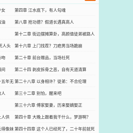
少女
第四章 江水底下，有人勾魂
揩油
第八章 抢功德？假道长遇真高人
第十二章 街边摆摊算卦，高颜值徒弟被路人
死人头
围堵
第十六章 上门找茬？刀疤男当场跪崩
亲吻
第二十章 前台赠品，当场社死
播间
第二十四 剥皮拆骨之恶，自有天道清算
十五年无
第二十八章 以身相许？徒弟：不合伦理
救人
第三十二章 别怕，醒来吧
第三十六章 傅家娶妻，历来娶嫡娶正
让人供
第四十章 大晚上跟着我干什么，梦游啊？
长得像妹
第四十四章 这个人已经死了，二十年前就死