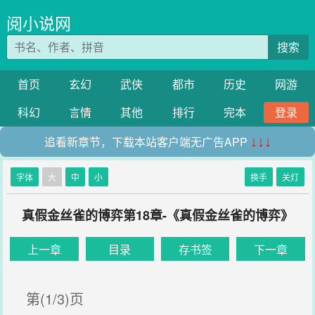
阅小说网
搜索
首页
玄幻
武侠
都市
历史
网游
科幻
言情
其他
排行
完本
登录
追看新章节，下载本站客户端无广告APP
↓↓↓
字体
大
中
小
换手
关灯
真假金丝雀的博弈第18章-《真假金丝雀的博弈》
上一章
目录
存书签
下一章
第(1/3)页