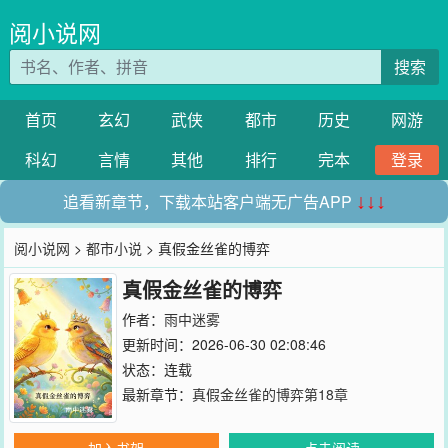
阅小说网
搜索
首页
玄幻
武侠
都市
历史
网游
科幻
言情
其他
排行
完本
登录
追看新章节，下载本站客户端无广告APP
↓↓↓
阅小说网
>
都市小说
> 真假金丝雀的博弈
真假金丝雀的博弈
作者：
雨中迷雾
更新时间：2026-06-30 02:08:46
状态：连载
最新章节：
真假金丝雀的博弈第18章
加入书架
点击阅读