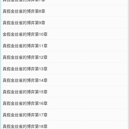
真假金丝雀的博弈第8章
真假金丝雀的博弈第9章
金假金丝雀的博弈第10章
真假金丝雀的博弈第11章
真假金丝雀的博弈第12章
真假金丝雀的博弈第13章
真假金丝雀的博弈第14章
真假金丝雀的博弈第15章
真假金丝雀的博弈第16章
真假金丝雀的博弈第17章
真假金丝雀的博弈第18章