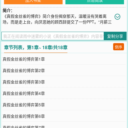
简介：
《真假金丝雀的博弈》简介身份揭穿那天，温暖没有哭着离
场，而是走上台，向厌恶她的顾西辞提交了一份PPT。“月薪三
十万，不涉情感，不索名分，合同期三年。我当你的合约金丝雀。”她
从真千金沦为冒牌货，他从未婚夫变成甲方。所有人都等着看她被圈
复制分享
养、被羞辱、被扫地出门。但金丝雀的笼子，从来不是用来困住她
的。三年时间，她把每一次社交应酬变成人脉收割，把每一条嘲讽消
章节列表，第1章~ 18章/共18章
倒序
息存档留证，在顾西辞的眼皮底下建立自己的商业版图。当他终于失
控，用身世秘密威胁她回到原点——她把一份收购协议放在他面前：
真假金丝雀的博弈第1章
“我用全部身家，买回我的自由。游戏结束了。”他被困在这场交易的
笼子里，她早已飞向更远的天。一个始于算计、终于平等的故事。她
真假金丝雀的博弈第2章
要的从来不是爱，是不被任何人定义的权利。
您要是觉得《
真假金丝雀的博弈
》还不错的话请不要忘记向您QQ群和
真假金丝雀的博弈第3章
微博微信里的朋友推荐哦！
真假金丝雀的博弈第4章
真假金丝雀的博弈第5章
真假金丝雀的博弈第6章
真假金丝雀的博弈第7章