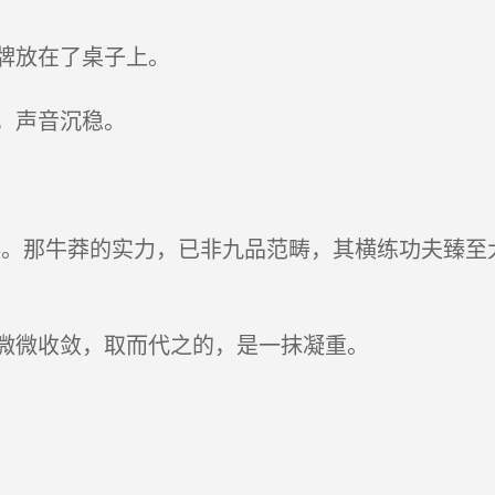
牌放在了桌子上。
，声音沉稳。
。那牛莽的实力，已非九品范畴，其横练功夫臻至
微微收敛，取而代之的，是一抹凝重。