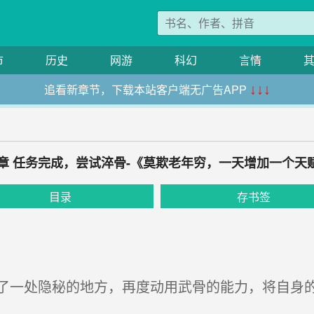
市
历史
网游
科幻
言情
追看新章节，下载本站客户端无广告APP
↓↓↓
3章 任务完成，尝试淬骨-《莫欺老年穷，一天增加一个天
目录
存书签
一处隐秘的地方，再度动用武骨的能力，将自身