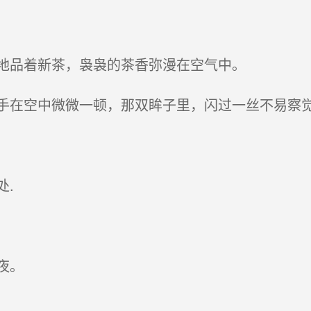
地品着新茶，袅袅的茶香弥漫在空气中。
在空中微微一顿，那双眸子里，闪过一丝不易察
.
夜。