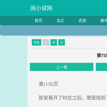
阅小说网
首页
玄幻
武侠
都
字体
大
中
小
第7
上一章
第(1/3)页
陈安离开了村庄之后，便是找到了