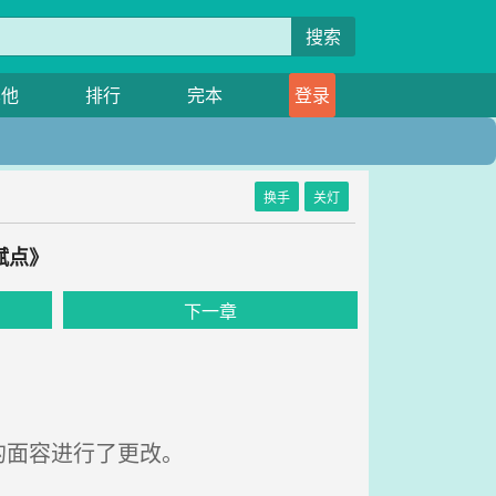
搜索
其他
排行
完本
登录
换手
关灯
赋点》
下一章
的面容进行了更改。