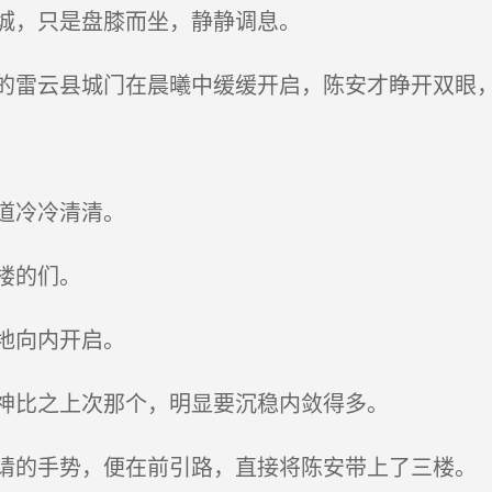
城，只是盘膝而坐，静静调息。
雷云县城门在晨曦中缓缓开启，陈安才睁开双眼，
道冷冷清清。
楼的们。
地向内开启。
神比之上次那个，明显要沉稳内敛得多。
的手势，便在前引路，直接将陈安带上了三楼。