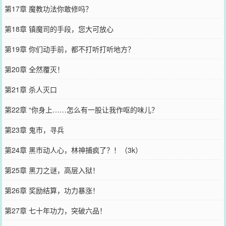
第17章 魔教功法你敢修吗？
第18章 镇魔司的手段，您大可放心
第19章 你们动手前，都不打听打听地方？
第20章 全然覆灭！
第21章 杀人灭口
第22章 “你身上……怎么有一股让我作呕的味儿？
第23章 鬼市，寻兵
第24章 黑市动人心，林神捕疯了？！（3k）
第25章 黑刀之谜，高层入狱！
第26章 奖励结算，功力暴涨！
第27章 七十年功力，突破六品！