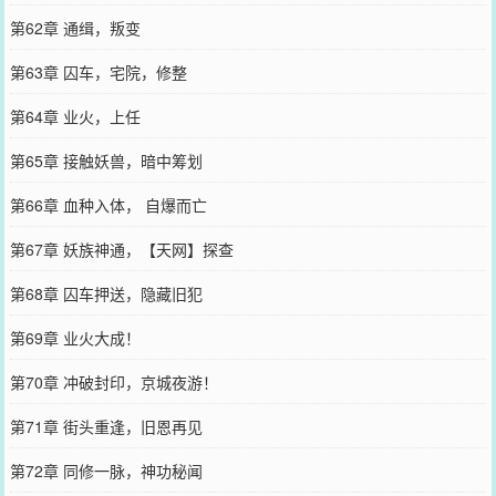
第62章 通缉，叛变
第63章 囚车，宅院，修整
第64章 业火，上任
第65章 接触妖兽，暗中筹划
第66章 血种入体， 自爆而亡
第67章 妖族神通，【天网】探查
第68章 囚车押送，隐藏旧犯
第69章 业火大成！
第70章 冲破封印，京城夜游！
第71章 街头重逢，旧恩再见
第72章 同修一脉，神功秘闻