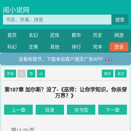
阅小说网
搜索
首页
玄幻
武侠
都市
历史
网游
科幻
言情
其他
排行
完本
登录
追看新章节，下载本站客户端无广告APP
↓↓↓
字体
大
中
小
换手
关灯
第187章 加尔斯？没了-《巫师：让你学知识，你杀穿
万界？》
上一章
目录
存书签
下一章
第(1/3)页