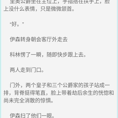
里奥公爵坐在主位上，手指搭在扶手上，脸
上没什么表情，只是微微颔首。
“好。”
伊森转身朝会客厅外走去
科林愣了一瞬，随即快步跟上去。
两人走到门口。
门外，两个皇子和三个公爵家的孩子站成一
排，背脊挺得笔直，脸上带着劫后余生的恍惚和
尚未完全消散的惊惧。
伊森扫了他们一眼。