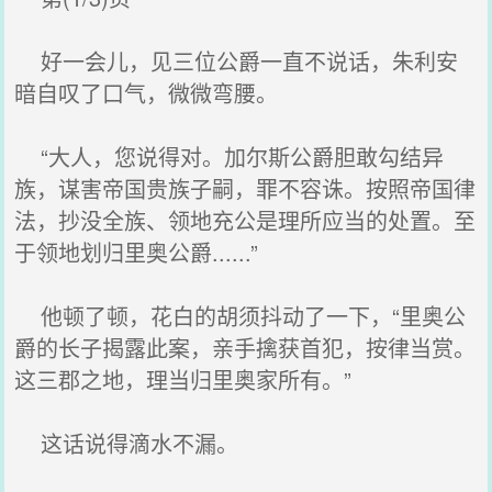
好一会儿，见三位公爵一直不说话，朱利安
暗自叹了口气，微微弯腰。
“大人，您说得对。加尔斯公爵胆敢勾结异
族，谋害帝国贵族子嗣，罪不容诛。按照帝国律
法，抄没全族、领地充公是理所应当的处置。至
于领地划归里奥公爵......”
他顿了顿，花白的胡须抖动了一下，“里奥公
爵的长子揭露此案，亲手擒获首犯，按律当赏。
这三郡之地，理当归里奥家所有。”
这话说得滴水不漏。