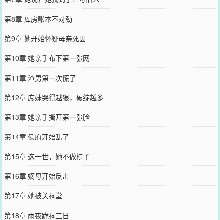
第8章 库房账本不对劲
第9章 她开始怀疑母亲死因
第10章 她亲手布下第一张网
第11章 渣男第一次慌了
第12章 庶妹哭得越狠，破绽越多
第13章 她亲手撕开第一张脸
第14章 侯府开始乱了
第15章 这一世，她不做棋子
第16章 嫡母开始反击
第17章 她被关祠堂
第18章 雨夜跪祠三日