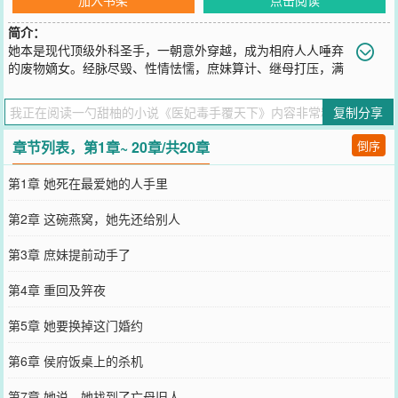
简介：
她本是现代顶级外科圣手，一朝意外穿越，成为相府人人唾弃
的废物嫡女。经脉尽毁、性情怯懦，庶妹算计、继母打压，满
府皆以为她注定沦为弃子。可无人知晓，她袖中一针，可救人于生死
之间，亦可杀人于无形之中。初入异世，她以银针逆天改命，救活垂
复制分享
死老太君，震动相府；入宫之日，她以一己之力镇压瘟疫，医惊朝
堂；一针救王爷于剧毒之中，却也卷入皇权漩涡与阴谋算计。宅斗、
章节列表，第1章~ 20章/共20章
倒序
宫斗、权谋交织，她步步为营，从弃女一步步踏入权力中心。真假千
金揭开身世谜团，情感与信任崩塌；王爷误会反目，爱恨交织成劫。
第1章 她死在最爱她的人手里
她从救人济世的医者，逐渐走向医毒同修的极端之路，医术成刃，天
下为局。当真相揭开，她才发现自己不过是更大阴谋中的“实验容
第2章 这碗燕窝，她先还给别人
器”。最终，她焚尽医书、断绝医道，既未登后位，也未归情人，只留
一身孤影离开皇城。她救过天下，也毁过天下。从此医妃无心，天下
第3章 庶妹提前动手了
再无她踪。
您要是觉得《
医妃毒手覆天下
》还不错的话请不要忘记向您QQ群和微
第4章 重回及笄夜
博微信里的朋友推荐哦！
第5章 她要换掉这门婚约
第6章 侯府饭桌上的杀机
第7章 她说，她找到了亡母旧人