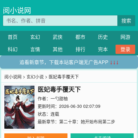
阅小说网
搜索
首页
玄幻
武侠
都市
历史
网游
科幻
言情
其他
排行
完本
登录
追看新章节，下载本站客户端无广告APP
↓↓↓
阅小说网
>
玄幻小说
> 医妃毒手覆天下
医妃毒手覆天下
作者：
一勺甜柚
更新时间：2026-06-30 02:07:09
状态：连载
最新章节：
第二十章：她开始布局第二步
加入书架
点击阅读