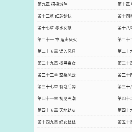
第九章 招摇城隍
第十章
第十三章 红莲剑诀
第十四
第十七章 赤水女献
第十八
第二十一 章 追击厌火
第二十
第二十五章 误入风月
第二十
第二十九章 找寻帝女
第三十
第三十三章 空桑风云
第三十
第三十七章 有穹后羿
第三十
第四十一章 初见黑潮
第四十
第四十五章 天地劫灰
第四十
第十四九章 织女丝丝
第五十