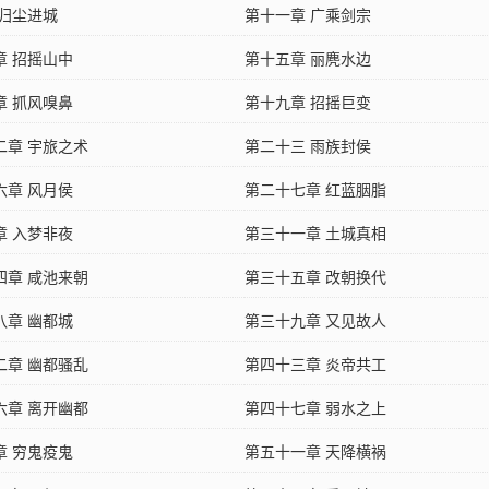
 归尘进城
第十一章 广乘剑宗
章 招摇山中
第十五章 丽麂水边
章 抓风嗅鼻
第十九章 招摇巨变
二章 宇旅之术
第二十三 雨族封侯
六章 风月侯
第二十七章 红蓝胭脂
章 入梦非夜
第三十一章 土城真相
四章 咸池来朝
第三十五章 改朝换代
八章 幽都城
第三十九章 又见故人
二章 幽都骚乱
第四十三章 炎帝共工
六章 离开幽都
第四十七章 弱水之上
章 穷鬼疫鬼
第五十一章 天降横祸