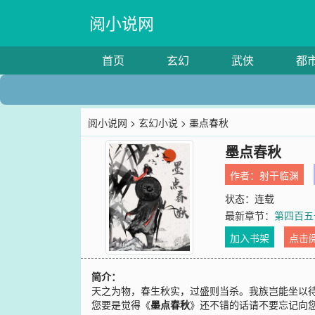
阅小说网
首页
玄幻
武侠
都
阅小说网
>
玄幻小说
> 墨点春秋
墨点春秋
作者：
射干临渊
状态：连载
最新章节：
第四百五
加入书架
点击
简介：
天之为物，春生秋实，过盛则当杀。我族岂能坐以待
您要是觉得《
墨点春秋
》还不错的话请不要忘记向