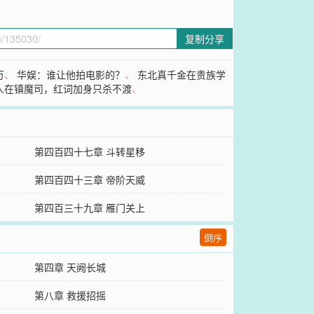
复制分享
万
、
华娱：谁让他拍电影的？
、
东北真千金在贵族学
人在镇魔司，红词加身只杀不渡
、
第四百四十七章 斗转星移
第四百四十三章 帝阶天威
第四百三十九章 雁门关上
倒序
第四章 天阙长城
第八章 救援招摇