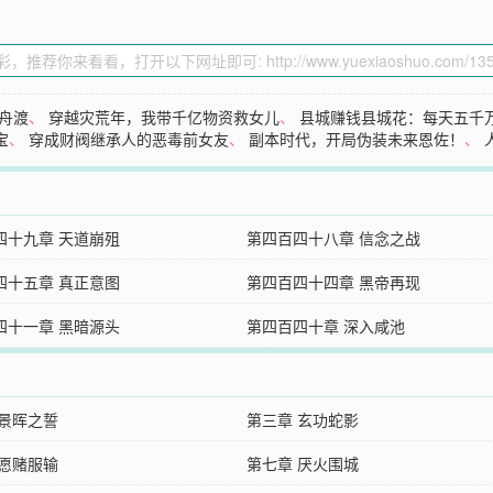
舟渡
、
穿越灾荒年，我带千亿物资救女儿
、
县城赚钱县城花：每天五千
宝
、
穿成财阀继承人的恶毒前女友
、
副本时代，开局伪装未来恩佐！
、
四十九章 天道崩殂
第四百四十八章 信念之战
四十五章 真正意图
第四百四十四章 黑帝再现
四十一章 黑暗源头
第四百四十章 深入咸池
 景晖之誓
第三章 玄功蛇影
 愿赌服输
第七章 厌火围城