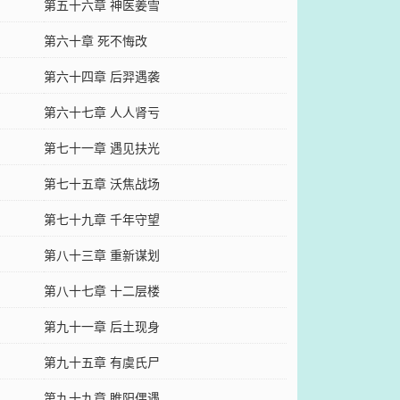
第五十六章 神医姜雪
第六十章 死不悔改
第六十四章 后羿遇袭
第六十七章 人人肾亏
第七十一章 遇见扶光
第七十五章 沃焦战场
第七十九章 千年守望
第八十三章 重新谋划
第八十七章 十二层楼
第九十一章 后土现身
第九十五章 有虞氏尸
第九十九章 睢阳偶遇