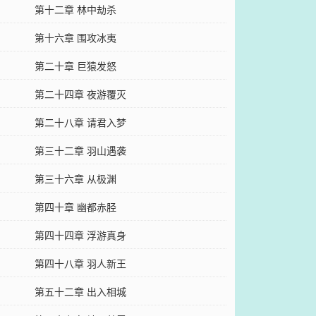
第十二章 林中劫杀
第十六章 围攻冰夷
第二十章 巨猿发怒
第二十四章 夜游覆灭
第二十八章 请君入梦
第三十二章 羽山遇袭
第三十六章 从极渊
第四十章 幽都赤胫
第四十四章 浮游真身
第四十八章 羽人新王
第五十二章 出入相城