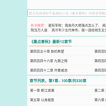
新书推荐：
星际军校：我金丹大佬强点怎么了
、
闻
院当万人迷
、
高冷军少五代单传，我一连给他生五
《墨点春秋》最新12章节
第四百五十章 新的希望
第四百
第四百四十六章 九鼎之殇
第四百
第四百四十二章 齐聚咸池
第四百
章节列表，第1章~ 100章/共330章
第一章 断江退潮
第二章
第五章 以身报恩
第六章