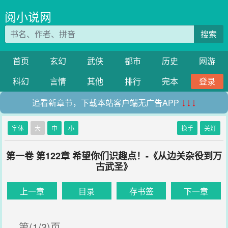
阅小说网
搜索
首页
玄幻
武侠
都市
历史
网游
科幻
言情
其他
排行
完本
登录
追看新章节，下载本站客户端无广告APP
↓↓↓
字体
大
中
小
换手
关灯
第一卷 第122章 希望你们识趣点！-《从边关杂役到万
古武圣》
上一章
目录
存书签
下一章
第(1/3)页