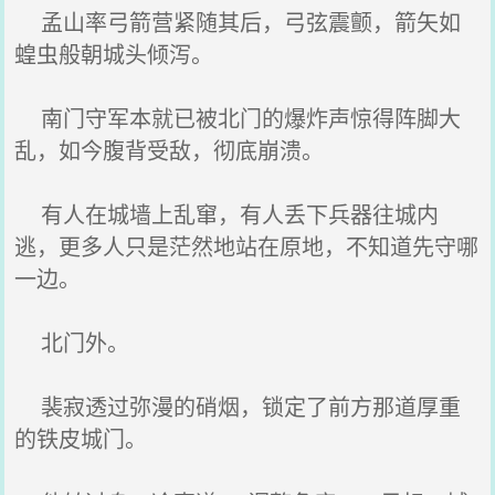
孟山率弓箭营紧随其后，弓弦震颤，箭矢如
蝗虫般朝城头倾泻。
南门守军本就已被北门的爆炸声惊得阵脚大
乱，如今腹背受敌，彻底崩溃。
有人在城墙上乱窜，有人丢下兵器往城内
逃，更多人只是茫然地站在原地，不知道先守哪
一边。
北门外。
裴寂透过弥漫的硝烟，锁定了前方那道厚重
的铁皮城门。