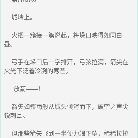
城墙上。
火把一簇接一簇燃起，将垛口映得如同白
昼。
弓手在垛口后一字排开，弓弦拉满，箭尖在
火光下泛着冷冽的寒芒。
“放箭——！”
箭矢如骤雨般从城头倾泻而下，破空之声尖
锐刺耳。
但那些箭矢飞到一半便力竭下坠，稀稀拉拉