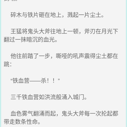
碎木与铁片砸在地上，溅起一片尘土。
王猛将鬼头大斧往地上一顿，斧刃在月光下
翻过一抹暗沉的血光。
他往前踏了一步，嘶哑的吼声震得尘土都在
跳：
“铁血营——杀！！”
三千铁血营如洪流般涌入城门。
血色雾气翻涌而起，鬼头大斧每一次抡起都
带走数条性命。