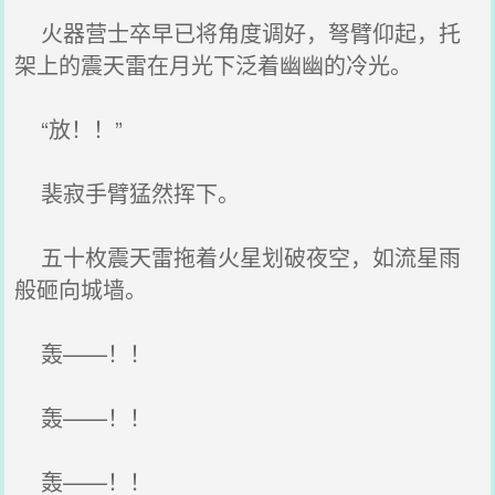
火器营士卒早已将角度调好，弩臂仰起，托
架上的震天雷在月光下泛着幽幽的冷光。
“放！！”
裴寂手臂猛然挥下。
五十枚震天雷拖着火星划破夜空，如流星雨
般砸向城墙。
轰——！！
轰——！！
轰——！！