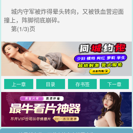
城内守军被炸得晕头转向，又被铁血营迎面
撞上，阵脚彻底崩碎。
第(1/3)页
上一章
目录
存书签
下一章