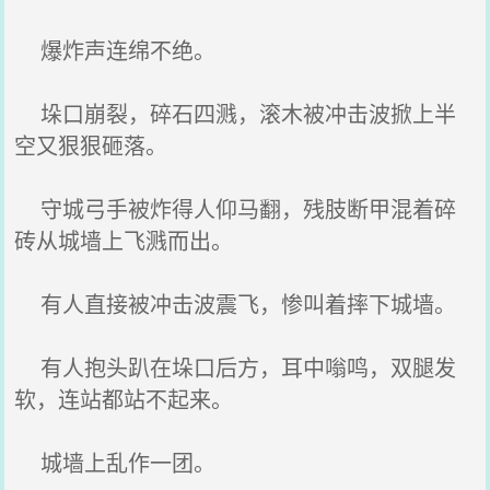
爆炸声连绵不绝。
垛口崩裂，碎石四溅，滚木被冲击波掀上半
空又狠狠砸落。
守城弓手被炸得人仰马翻，残肢断甲混着碎
砖从城墙上飞溅而出。
有人直接被冲击波震飞，惨叫着摔下城墙。
有人抱头趴在垛口后方，耳中嗡鸣，双腿发
软，连站都站不起来。
城墙上乱作一团。