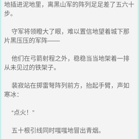
地插进泥地里，离黑山军的阵列足足差了五六十
步。
守军将领瞪大了眼，难以置信地望着城下那
片黑压压的军阵——
他们在弓箭射程之外，稳稳当当地架着一排
从未见过的铁架子。
裴寂站在掷雷弩阵列前方，抬起手臂，声如
寒冰：
“点火！”
五十根引线同时嗤嗤地冒出青烟。