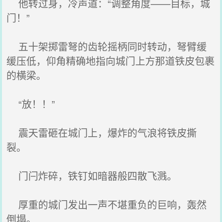
他转过身，冷声道：“调整角度——目标，城
门！”
五十架掷雷弩的齿轮摇柄同时转动，弩臂缓
缓压低，仰角精确地指向城门上方那道铁皮包裹
的横梁。
“放！！”
震天雷砸在城门上，爆炸的气浪将铁皮撕
裂。
门闩炸碎，铁钉如暗器般四散飞溅。
厚重的城门发出一声不堪重负的巨响，轰然
倒塌。