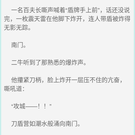
一名百夫长嘶声喊着“盾牌手上前”，话还没说
完，一枚震天雷在他脚下炸开，连人带盾被炸得
无影无踪。
南门。
二牛听到了那熟悉的爆炸声。
他攥紧刀柄，脸上炸开一层压不住的亢奋，
嘶吼道：
“攻城——！！”
刀盾营如潮水般涌向南门。