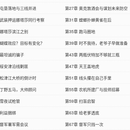
章 屯垦落地与三线并进
第27章 奥克敦酒会与谋划未来防空
章 武装押运娜塔莎同行考察
第31章 螳螂扑蝉黄雀在后
 娜塔莎滨江之别
第35章 跑马圈地
章 蝴蝶效应？目标有变化？
第39章 时不我待，老爷子早做准备
 最坦诚的骗子
第43章 两瓶伏特加不够就三瓶
 绥安津沿线剿匪
第47章 天王盖地虎
章 松津江大桥的倒计时
第51章 线头攥在自己手里
章 丁野五马，大帅顾问
第55章 农机所建厂与技师招募
 雪夜试枪管
第59章 扫盲启智
 利益捆绑
第63章 给老爹透底
 督军署军需会议
第67章 督军只挡一次