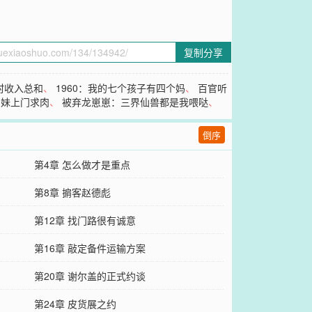
复制分享
村收入总和
、
1960：我的七个孩子有四个妈
、
百官听
弟妹上门求肉
、
被弃龙崽崽：三界仙兽都是我喂哒
、
倒序
第4章 怎么做才是重点
第8章 掮客赵德彪
第12章 找门路很有诚意
第16章 敲定备件运输方案
第20章 谢尔盖的正式约谈
第24章 皮货展之约