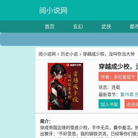
阅小说网
首页
玄幻
武侠
都
阅小说网
>
历史小说
> 穿越成少校，没叫你当大帅
穿越成少校，
作者：
多吃葡萄干
状态：连载
最新章节：
第75章
加入书架
点击
简介：
穿成帝国边境的垫底少校，手中无兵，囊中羞涩。
出獠牙：“不好意思，我的钢铁洪流，已经等你们很