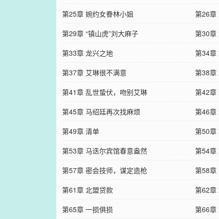
第25章 婉约女眷林小姐
第26
第29章 “镇山虎”刘大麻子
第30
第33章 龙兴之地
第34章
第37章 艾琳很不满意
第38
第41章 乱世蛰伏，吻别艾琳
第42章
第45章 马绍廷再次找麻烦
第46章
第49章 清单
第50
第53章 马迭尔宾馆春意盎然
第54
第57章 密会技师，谋定造枪
第58章
第61章 北盟贷款
第62章
第65章 一损俱损
第66章