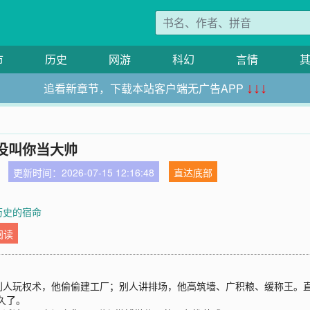
市
历史
网游
科幻
言情
追看新章节，下载本站客户端无广告APP
↓↓↓
没叫你当大帅
更新时间：2026-07-15 12:16:48
直达底部
 历史的宿命
阅读
别人玩权术，他偷偷建工厂；别人讲排场，他高筑墙、广积粮、缓称王。
久了。