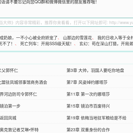
的话请不要忘记向您QQ群和微博微信里的朋友推荐哦！
成奶娘，一不小心被全府娇宠了
、
山那边的雪莲花
、
我的日收入等于全
死不了！
、
死亡列车：开局SSS级天赋！
、
玄幻：苟在深山打猎，开局
 义父郭怀仁
第3章 大帅，羽国人要吃你地盘
 北盟驻凤城领事馆商务酒会
第7章 风姿绰约娜塔莎
章 界河边防司令郭怀仁
第11章 第一次约娜塔莎
 镜泊第一步
第15章 镜泊市百废待兴
 返回凤城
第19章 依梅当地驻军粮给是不给
 奥克敦记者艾琳•怀特
第23章 双重身份的合作