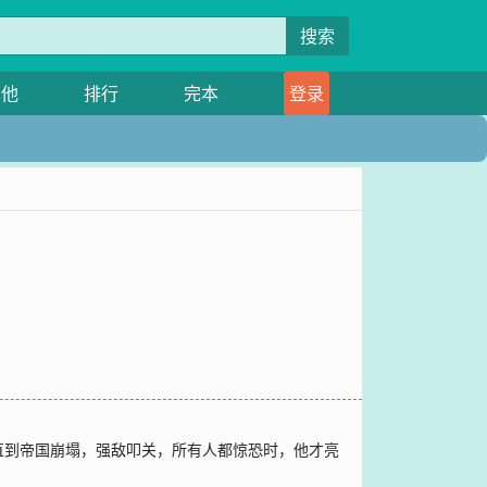
搜索
其他
排行
完本
登录
直到帝国崩塌，强敌叩关，所有人都惊恐时，他才亮