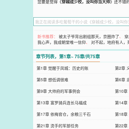
您要是觉得《
穿越成少校，没叫你当大帅
》还不错
新书推荐：
被太子爷背出剧组那天，京圈炸了
、
穿
我心声，我成朝堂唯一信仰
、
对不起，地府有人，
章节列表，第1章~ 75章/共75章
第1章 觉醒于凤城：历史的账
第2章
第5章 想低调很难
第6章
第9章 大帅府的军事例会
第10
第13章 富罗骑兵连长马福成
第14章
第17章 依梅官仓，余粮三千石
第18章
第21章 烫手的军部任务
第22章