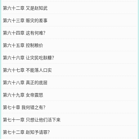
第六十二章 又是赵知武
第六十三章 赈灾的差事
第六十四章 这有何难？
第六十五章 控制粮价
第六十六章 让灾民吃麸糠？
第六十七章 不能落人口实
第六十八章 真正的底层
第六十九章 女帝震怒
第七十章 我何错之有？
第七十一章 只想让他们活下来
第七十二章 赵知予请罪？