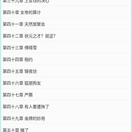
第三十九章 上官钰的决心
第四十章 女帝的算计
第四十一章 天然居聚会
第四十二章 状元之才？就这？
第四十三章 傅晴雪
第四十四章 相约
第四十五章 锦夜坊
第四十六章 狐朋狗友
第四十七章 严腾
第四十八章 有人要遭殃了
第四十九章 金牌的妙用
第五十章 赌了