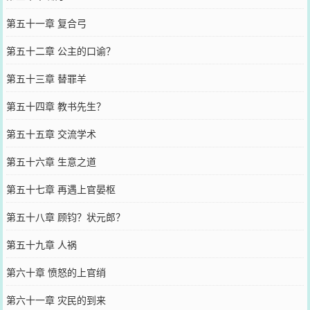
第五十一章 复合弓
第五十二章 公主的口谕？
第五十三章 替罪羊
第五十四章 教书先生？
第五十五章 交流学术
第五十六章 生意之道
第五十七章 再遇上官晏枢
第五十八章 顾钧？状元郎？
第五十九章 人祸
第六十章 愤怒的上官绡
第六十一章 灾民的到来