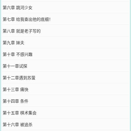
第六章 跳河少女
第七章 给我查出他的底细！
第八章 就是老子写的
第九章 妹夫
第十章 不感兴趣
第十一章试探
第十二章遇到苏萤
第十三章 痛快
第十四章 条件
第十五章 棋术集会
第十六章 被追杀