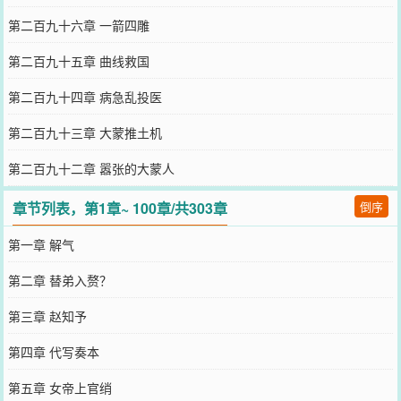
第二百九十六章 一箭四雕
第二百九十五章 曲线救国
第二百九十四章 病急乱投医
第二百九十三章 大蒙推土机
第二百九十二章 嚣张的大蒙人
章节列表，第1章~ 100章/共303章
倒序
第一章 解气
第二章 替弟入赘？
第三章 赵知予
第四章 代写奏本
第五章 女帝上官绡