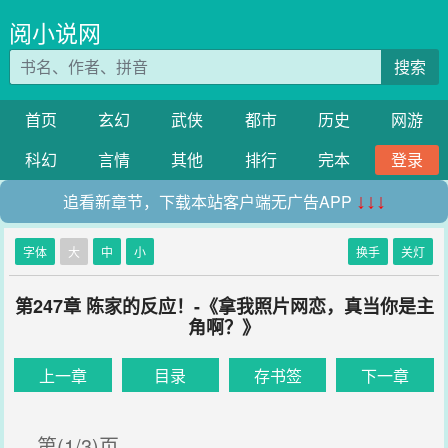
阅小说网
搜索
首页
玄幻
武侠
都市
历史
网游
科幻
言情
其他
排行
完本
登录
追看新章节，下载本站客户端无广告APP
↓↓↓
字体
大
中
小
换手
关灯
第247章 陈家的反应！-《拿我照片网恋，真当你是主
角啊？》
上一章
目录
存书签
下一章
第(1/3)页