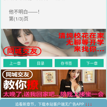
他不明白——！
第(1/3)页
上一章
目录
存书签
下一章
追看新章节，下载本站客户端无广告APP
↓↓↓