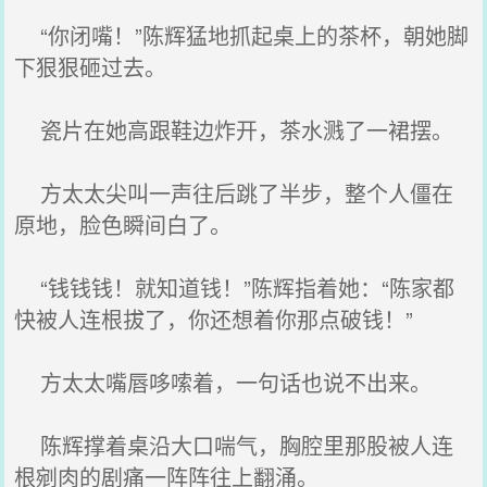
“你闭嘴！”陈辉猛地抓起桌上的茶杯，朝她脚
下狠狠砸过去。
瓷片在她高跟鞋边炸开，茶水溅了一裙摆。
方太太尖叫一声往后跳了半步，整个人僵在
原地，脸色瞬间白了。
“钱钱钱！就知道钱！”陈辉指着她：“陈家都
快被人连根拔了，你还想着你那点破钱！”
方太太嘴唇哆嗦着，一句话也说不出来。
陈辉撑着桌沿大口喘气，胸腔里那股被人连
根剜肉的剧痛一阵阵往上翻涌。