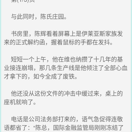
与此同时，陈氏庄园。
书房里，陈辉看着屏幕上是伊莱亚斯家族发
来的正式解约函，握着鼠标的手都在发抖。
短短一个上午，他在维也纳攒了十几年的基
业接连崩塌，那几条生产线是他倾注了全部心血
才拿下的，如今全成了废铁。
他还没从这份文件的冲击中缓过来，桌上的
座机就响了。
电话是公司法务部打来的，语气急促得连敬
语都省了：“陈总，国际金融监管局刚刚冻结了