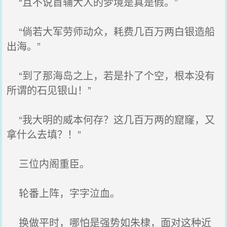
“且不说首辅大人的梦境是真是假。”
“倘若大军劳师动众，耗费几百万两白银造船
出海。”
“到了那海岛之上，若是扑了个空，根本没有
所谓的石见银山！”
“我大明的威本何存？这几百万两的窟窿，又
拿什么去填？！”
三位内阁重臣。
轮番上阵，字字泣血。
换做平时，哪怕是强势如朱棣，面对这种近