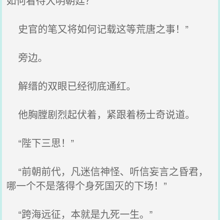
如何看待大明朝廷？
史官的笔又将如何记载这等荒唐之事！”
旁边。
解缙的双眼已经彻底通红。
他胸膛剧烈起伏着，紧跟着杨士奇说道。
“陛下三思！”
“前朝前代，凡迷信神怪、听信妄言之昏君，
哪一个不是落得个身死国灭的下场！”
“跨海远征，本就是九死一生。”