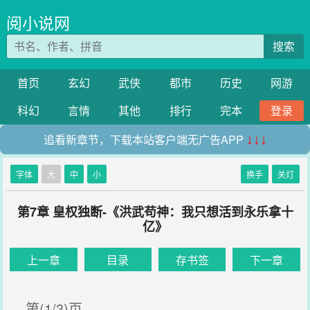
阅小说网
搜索
首页
玄幻
武侠
都市
历史
网游
科幻
言情
其他
排行
完本
登录
追看新章节，下载本站客户端无广告APP
↓↓↓
字体
大
中
小
换手
关灯
第7章 皇权独断-《洪武苟神：我只想活到永乐拿十
亿》
上一章
目录
存书签
下一章
第(1/3)页