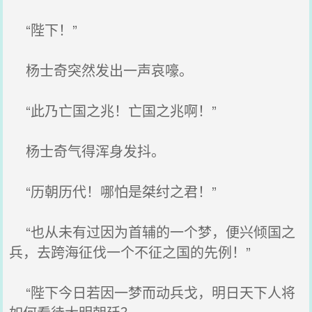
“陛下！”
杨士奇突然发出一声哀嚎。
“此乃亡国之兆！亡国之兆啊！”
杨士奇气得浑身发抖。
“历朝历代！哪怕是桀纣之君！”
“也从未有过因为首辅的一个梦，便兴倾国之
兵，去跨海征伐一个不征之国的先例！”
“陛下今日若因一梦而动兵戈，明日天下人将