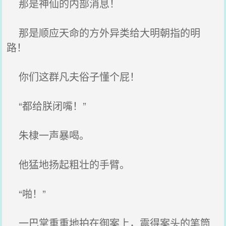
那是神仙的内部消息！
那是顺应天命的方外异类给大明朝指的明
路！
你们这群凡夫俗子懂个屁！
“都给朕闭嘴！”
朱棣一声暴喝。
他猛地扬起粗壮的手臂。
“啪！”
一巴掌重重地拍在御案上，震得案头的笔筒