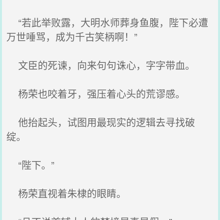
“若此举败露，大明水师葬身鱼腹，陛下必遭
万世唾骂，成为千古笑柄啊！”
文臣的死谏，向来句句诛心，字字带血。
杨荣也咬着牙，强压着心头的荒谬感。
他抬起头，试图用最现实的逻辑去寻找破
绽。
“陛下。”
杨荣直视着朱棣的眼睛。