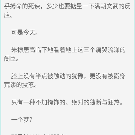
乎搏命的死谏，多少也要掂量一下满朝文武的反
应。
可是今天。
朱棣居高临下地看着地上这三个痛哭流涕的
阁臣。
脸上没有半点被触动的犹豫，更没有被戳穿
荒谬的震怒。
只有一种不加掩饰的、绝对的独断与狂热。
一个梦？