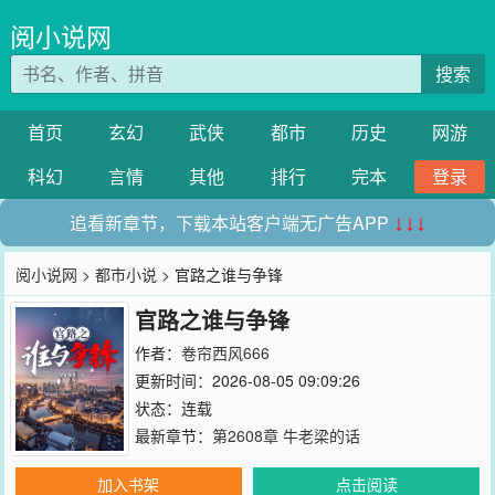
阅小说网
搜索
首页
玄幻
武侠
都市
历史
网游
科幻
言情
其他
排行
完本
登录
追看新章节，下载本站客户端无广告APP
↓↓↓
阅小说网
>
都市小说
> 官路之谁与争锋
官路之谁与争锋
作者：
卷帘西风666
更新时间：2026-08-05 09:09:26
状态：连载
最新章节：
第2608章 牛老梁的话
加入书架
点击阅读