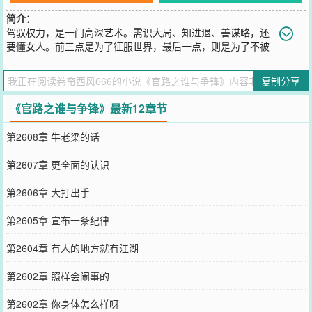
简介：
驾驭权力，是一门高深艺术。需识大局、知进退、善谋略，还
要懂女人。前三点是为了征服世界，最后一点，则是为了不被
女人所征服。
您要是觉得《
官路之谁与争锋
》还不错的话请不要忘记向您QQ群和微
复制分享
博微信里的朋友推荐哦！
《官路之谁与争锋》最新12章节
第2608章 牛老梁的话
第2607章 更全面的认识
第2606章 大打出手
第2605章 宣布一条纪律
第2604章 有人的地方就有江湖
第2602章 照样会闹事的
第2602章 你身体怎么样呀