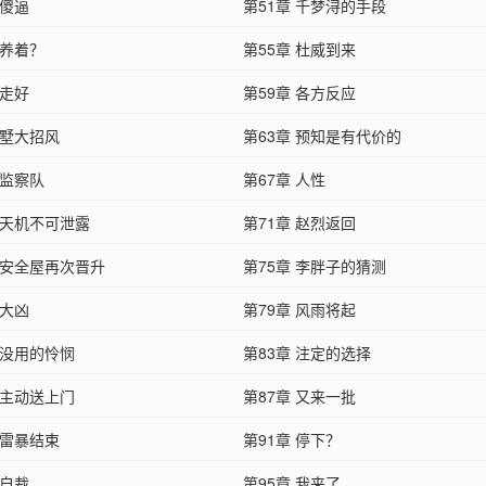
 傻逼
第51章 千梦浔的手段
 养着？
第55章 杜威到来
 走好
第59章 各方反应
 墅大招风
第63章 预知是有代价的
 监察队
第67章 人性
 天机不可泄露
第71章 赵烈返回
 安全屋再次晋升
第75章 李胖子的猜测
 大凶
第79章 风雨将起
 没用的怜悯
第83章 注定的选择
 主动送上门
第87章 又来一批
 雷暴结束
第91章 停下？
 自裁
第95章 我来了