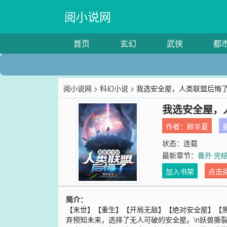
阅小说网
首页
玄幻
武侠
都
阅小说网
>
科幻小说
> 我选安全屋，人类联盟后悔
我选安全屋，
作者：
醉半夏
更
状态：连载
最新章节：
番外 完
加入书架
点击
简介：
【末世】【重生】【开局无敌】【绝对安全屋】【黑
弃预知未来，选择了无人可破的安全屋。\n妖兽撕