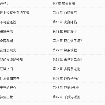
被争抢
第7章 物尽其用
章 世上没有免费的午餐
第11章 白嫖豪宅
 不可能还钱
第15章 灾变降临
 联盟来电
第19章 被网爆了
 全网群嘲
第23章 现在信了吗？
 这就是现实
第27章 绿茶求救
 我的异能是预知
第31章 末世第二真相
 联盟上门
第35章 多两条宠物
 什么都怕内卷
第39章 翻牌子吗？
 王强的野心
第43章 只剩1号楼
 神盟出世
第47章 千梦浔返回