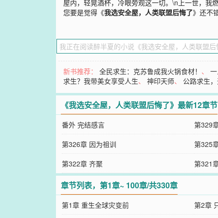
屋内，轻晃酒杯，冷眼旁观这一切。\n上一世，我
您要是觉得《
我选安全屋，人类联盟后悔了
》还不
新书推荐：
全民求生：克苏鲁成我火锅食材！
、
一
求生？我带美女享受人生
、
神印天师
、
公路求生，
《我选安全屋，人类联盟后悔了》最新12章节
番外 完结感言
第329
第326章 因为祖训
第325
第322章 齐聚
第321
章节列表，第1章~ 100章/共330章
第1章 重生全球灾变前
第2章