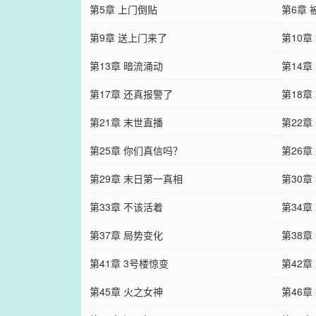
第5章 上门倒贴
第6章 
第9章 送上门来了
第10
第13章 暗流涌动
第14章
第17章 还真报警了
第18章
第21章 末世直播
第22章
第25章 你们真信吗？
第26章
第29章 末日第一真相
第30章
第33章 不该活着
第34章
第37章 局势变化
第38章
第41章 3号楼惊变
第42章
第45章 火之女神
第46章