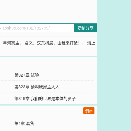
复制分享
、
星河冥主
、
名义：汉东棋局，由我来打破！
、
海上
第327章 试验
第323章 请叫我屋主大人
第319章 我们的世界是本体的影子
倒序
第4章 套贷