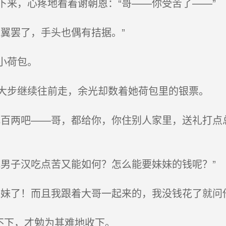
来，心疼地看着谢朝恩：“哥——你受苦了——”
翼罢了，手头也偶有拮据。”
小荷包。
步继续往前走，余光却数着她荷包里的银票。
百两吧——哥，都给你，你住别人家里，送礼打点
男子汉吃点苦又能如何？怎么能要妹妹的钱呢？”
妹了！而且我跟着大哥一起来的，我没钱花了就问他
不下，才勉为其难地收下。