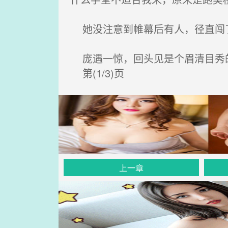
她没注意到帷幕后有人，径直闯
庞遇一惊，回头见是个眉清目秀的
第(1/3)页
上一章