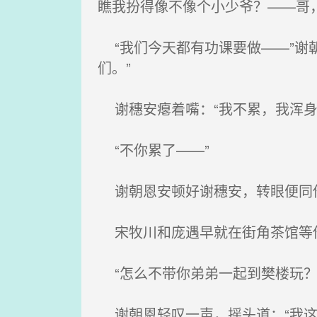
瞧我扮得像不像个小少爷？——哥
“我们今天都有功课要做——”谢
们。”
谢穗安瘪着嘴：“我不累，我浑身
“不你累了——”
谢朝恩安顿好谢穗安，转眼便同他
宋牧川和庞遇早就在街角茶馆等他
“怎么不带你弟弟一起到樊楼玩？
谢朝恩轻叹一声，摇头道：“我这