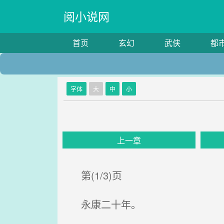
阅小说网
首页
玄幻
武侠
都
字体
大
中
小
上一章
第(1/3)页
永康二十年。