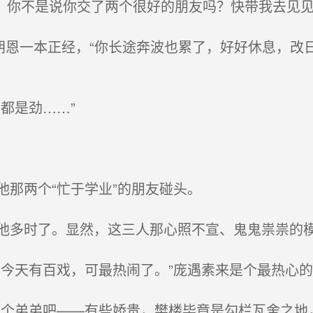
，你不是说你交了两个很好的朋友吗？快带我去见见
朝恩一本正经，“你长途奔波也累了，好好休息，改
都是劲……”
那两个“忙于学业”的朋友碰头。
多时了。显然，这三人那心照不宣、鬼鬼祟祟的
今天有百戏，可最热闹了。”庞遇素来是个最热心的
个弟弟吧——有些娇贵，樊楼毕竟是勾栏瓦舍之地