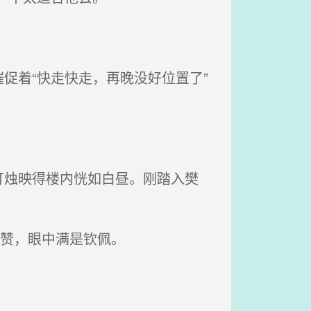
促着“快走快走，再晚没好位置了”
烛映得楼内恍如白昼。刚踏入樊
称赞，眼中满是钦佩。