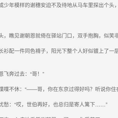
少年模样的谢穗安迫不及待地从马车里探出个头
，瞧见谢朝恩就倚在驿站门口，双手抱胸，似笑
衫配一件同色褙子，阳光下整个人好似镀上了一层
飞奔过去：“哥！”
喋不休：“——哥，你在东京过得好吗？听说你住
愁：“哎，世伯再好，也总归是寄人篱下……”