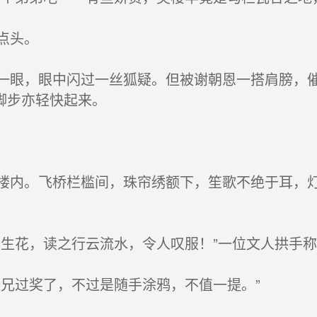
点头。
眼，眼中闪过一丝狐疑。但被谢朝恩一搭肩膀，催
脚步亦轻快起来。
内。飞桥栏槛间，珠帘绣额下，笙歌不绝于耳，灯
生花，读之行云流水，令人叹服！”一位文人拱手
兄过奖了，不过是随手涂鸦，不值一提。”