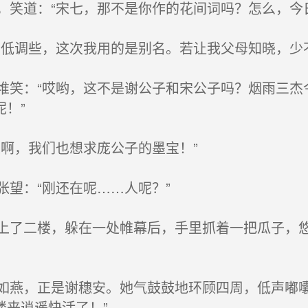
笑道：“宋七，那不是你作的花间词吗？怎么，今
低调些，这次我用的是别名。若让我父母知晓，少不
笑：“哎哟，这不是谢公子和宋公子吗？烟雨三杰
！”
啊，我们也想求庞公子的墨宝！”
望：“刚还在呢……人呢？”
了二楼，躲在一处帷幕后，手里抓着一把瓜子，悠
燕，正是谢穗安。她气鼓鼓地环顾四周，低声嘟囔
楼来逍遥快活了！”