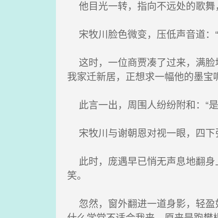
他目光一转，指向不远处的歌舞，
宋牧川脸色微变，压低声音道：“
这时，一位商贾凑了过来，满脸堆
我家迁新居，正想求一幅他的墨宝呢
此言一出，周围人纷纷附和：“是
宋牧川与谢朝恩对视一眼，四下张
此时，庞遇早已悄无声息地翻身上
笑。
忽然，窗外翻进一道身影，轻盈如
什么学堂不适合我来，原来是跑樊