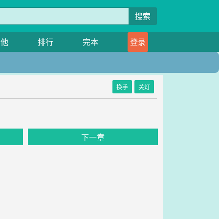
搜索
其他
排行
完本
登录
换手
关灯
下一章