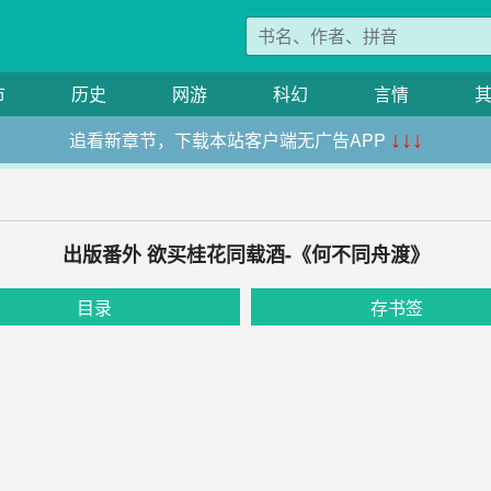
市
历史
网游
科幻
言情
追看新章节，下载本站客户端无广告APP
↓↓↓
出版番外 欲买桂花同载酒-《何不同舟渡》
目录
存书签