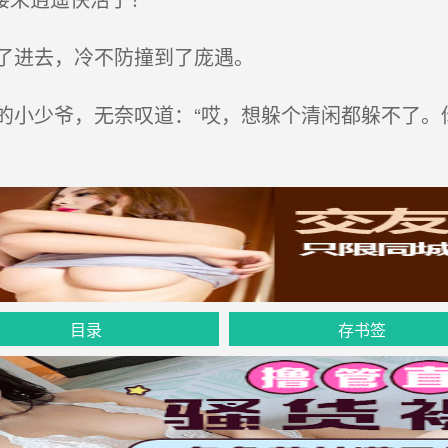
了进去，冷不防撞到了庞遇。
小少爷，无奈叹道：“哎，想躲个清闲都躲不了。
目录
存书签