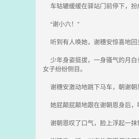
车轱辘缓缓在驿站门前停下，扮成
“谢小六！”
听到有人唤她，谢穗安惊喜地回头
少年身姿挺拔，一身骚气的月白长
女子纷纷侧目。
谢穗安激动地跳下马车，朝谢朝恩
她屁颠屁颠地跟在谢朝恩身后，喋
谢朝恩叹了口气，脸上浮起一抹忧