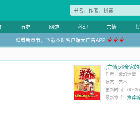
市
历史
网游
科幻
言情
↓↓↓
追看新章节，下载本站客户端无广告APP
[言情]邪帝家
作者：
紫幻迷情
状态：完本
更新时间：09-20 0
最新章节：
推荐