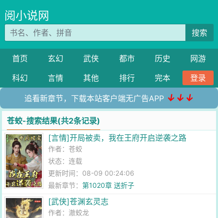
阅小说网
搜索
首页
玄幻
武侠
都市
历史
网游
科幻
言情
其他
排行
完本
登录
↓↓↓
追看新章节，下载本站客户端无广告APP
苍蛟-搜索结果(共2条记录)
[言情]开局被卖，我在王府开启逆袭之路
作者：
苍蛟
状态：连载
更新时间：08-09 00:24:06
最新章节：
第1020章 送折子
[武侠]苍渊玄灵志
作者：
澈蛟龙