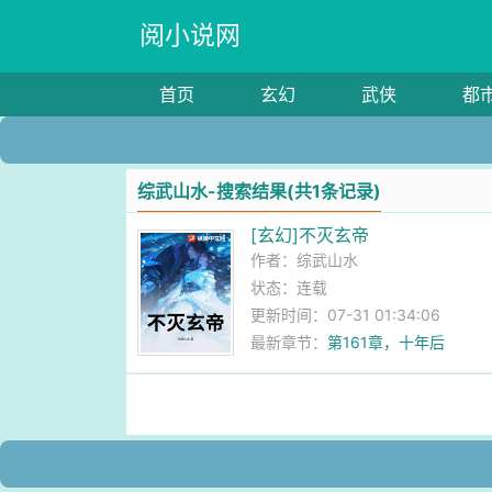
阅小说网
首页
玄幻
武侠
都
综武山水-搜索结果(共1条记录)
[玄幻]不灭玄帝
作者：
综武山水
状态：连载
更新时间：07-31 01:34:06
最新章节：
第161章，十年后