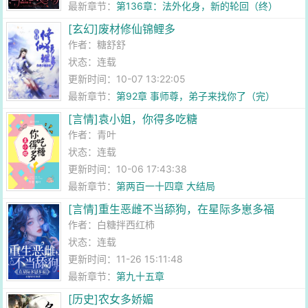
最新章节：
第136章：法外化身，新的轮回（终）
[玄幻]废材修仙锦鲤多
作者：
糖舒舒
状态：连载
更新时间：10-07 13:22:05
最新章节：
第92章 事师尊，弟子来找你了（完）
[言情]袁小姐，你得多吃糖
作者：
青叶
状态：连载
更新时间：10-06 17:43:38
最新章节：
第两百一十四章 大结局
[言情]重生恶雌不当舔狗，在星际多崽多福
作者：
白糖拌西红柿
状态：连载
更新时间：11-26 15:11:48
最新章节：
第九十五章
[历史]农女多娇媚