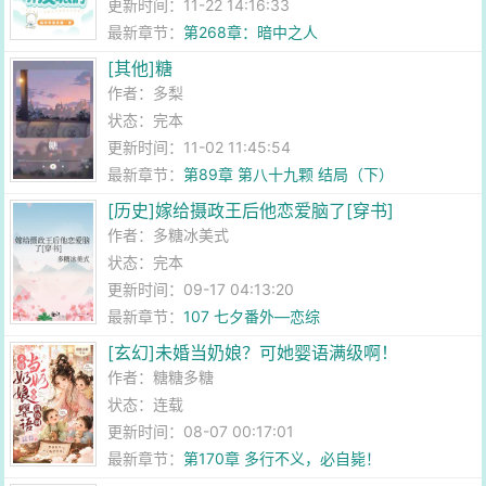
更新时间：11-22 14:16:33
最新章节：
第268章：暗中之人
[其他]糖
作者：
多梨
状态：完本
更新时间：11-02 11:45:54
最新章节：
第89章 第八十九颗 结局（下）
[历史]嫁给摄政王后他恋爱脑了[穿书]
作者：
多糖冰美式
状态：完本
更新时间：09-17 04:13:20
最新章节：
107 七夕番外—恋综
[玄幻]未婚当奶娘？可她婴语满级啊！
作者：
糖糖多糖
状态：连载
更新时间：08-07 00:17:01
最新章节：
第170章 多行不义，必自毙！