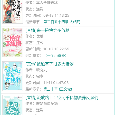
作者：
本人全糖去冰
状态：连载
更新时间：09-13 14:13:25
最新章节：
第三百五十四章 大结局
[言情]来一碗快穿多放糖
作者：
优姜
状态：连载
更新时间：10-07 13:22:55
最新章节：
【一个小番外】
[其他]被迫有了很多大佬爹
作者：
糖丸丸
状态：完本
更新时间：11-11 04:47:06
最新章节：
第三十章 (正文完)
[言情]流放路上：空间千亿物资养反派们
作者：
酸奶布蕾多糖
状态：连载