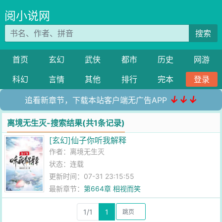
阅小说网
搜索
首页
玄幻
武侠
都市
历史
网游
科幻
言情
其他
排行
完本
登录
↓↓↓
追看新章节，下载本站客户端无广告APP
离境无生灭-搜索结果(共1条记录)
[玄幻]仙子你听我解释
作者：
离境无生灭
状态：连载
更新时间：07-31 23:15:55
最新章节：
第664章 相视而笑
1/1
1