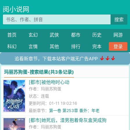
阅小说网
搜索
首页
玄幻
武侠
都市
历史
网游
科幻
言情
其他
排行
完本
登录
↓↓↓
追看新章节，下载本站客户端无广告APP
玛丽苏狗蛋-搜索结果(共3条记录)
[都市]被他吻时心动
作者：
玛丽苏狗蛋
状态：连载
更新时间：01-11 19:02:16
最新章节：
第一卷 第253章 番外：年老
[都市]她死后，渣男抱着骨灰盒哭成狗
作者：
玛丽苏狗蛋