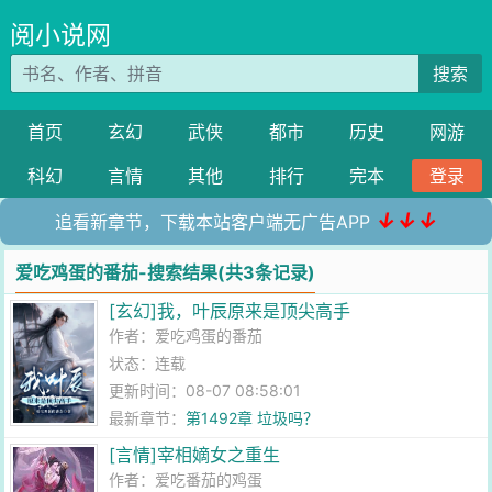
阅小说网
搜索
首页
玄幻
武侠
都市
历史
网游
科幻
言情
其他
排行
完本
登录
↓↓↓
追看新章节，下载本站客户端无广告APP
爱吃鸡蛋的番茄-搜索结果(共3条记录)
[玄幻]我，叶辰原来是顶尖高手
作者：
爱吃鸡蛋的番茄
状态：连载
更新时间：08-07 08:58:01
最新章节：
第1492章 垃圾吗？
[言情]宰相嫡女之重生
作者：
爱吃番茄的鸡蛋